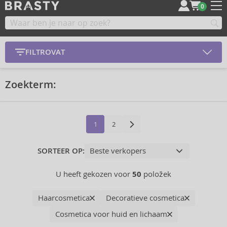
0
FILTROVAT
Zoekterm:
1
2
SORTEER OP:
U heeft gekozen voor
50
položek
Haarcosmetica
Decoratieve cosmetica
Cosmetica voor huid en lichaam