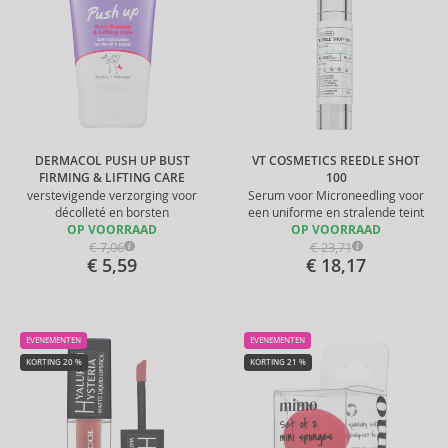
DERMACOL PUSH UP BUST
VT COSMETICS REEDLE SHOT
FIRMING & LIFTING CARE
100
verstevigende verzorging voor
Serum voor Microneedling voor
décolleté en borsten
een uniforme en stralende teint
OP VOORRAAD
OP VOORRAAD
€ 7,06
€ 23,71
€ 5,59
€ 18,17
EVENEMENTEN
EVENEMENTEN
KORTING 20 %
KORTING 21 %