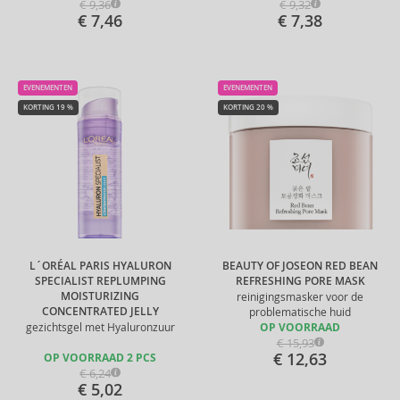
€ 9,36
€ 9,32
€ 7,46
€ 7,38
EVENEMENTEN
EVENEMENTEN
KORTING 19 %
KORTING 20 %
L´ORÉAL PARIS HYALURON
BEAUTY OF JOSEON RED BEAN
SPECIALIST REPLUMPING
REFRESHING PORE MASK
MOISTURIZING
reinigingsmasker voor de
CONCENTRATED JELLY
problematische huid
gezichtsgel met Hyaluronzuur
OP VOORRAAD
€ 15,93
€ 12,63
OP VOORRAAD 2 PCS
€ 6,24
€ 5,02