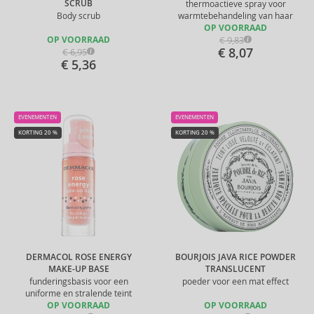
SCRUB
thermoactieve spray voor
Body scrub
warmtebehandeling van haar
OP VOORRAAD
€ 9,83
OP VOORRAAD
€ 8,07
€ 6,95
€ 5,36
EVENEMENTEN
EVENEMENTEN
KORTING 20 %
KORTING 20 %
DERMACOL ROSE ENERGY
BOURJOIS JAVA RICE POWDER
MAKE-UP BASE
TRANSLUCENT
funderingsbasis voor een
poeder voor een mat effect
uniforme en stralende teint
OP VOORRAAD
OP VOORRAAD