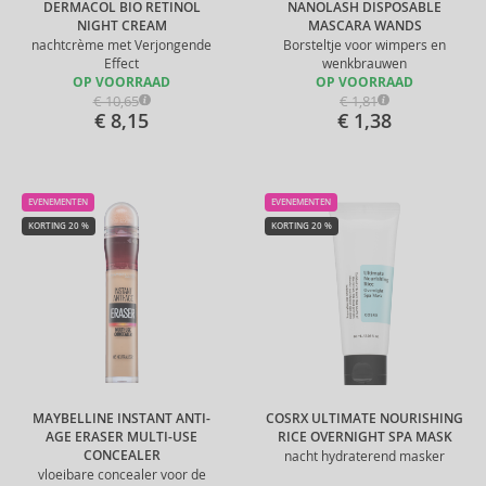
DERMACOL BIO RETINOL
NANOLASH DISPOSABLE
NIGHT CREAM
MASCARA WANDS
nachtcrème met Verjongende
Borsteltje voor wimpers en
Effect
wenkbrauwen
OP VOORRAAD
OP VOORRAAD
€ 10,65
€ 1,81
€ 8,15
€ 1,38
EVENEMENTEN
EVENEMENTEN
KORTING 20 %
KORTING 20 %
MAYBELLINE INSTANT ANTI-
COSRX ULTIMATE NOURISHING
AGE ERASER MULTI-USE
RICE OVERNIGHT SPA MASK
CONCEALER
nacht hydraterend masker
vloeibare concealer voor de