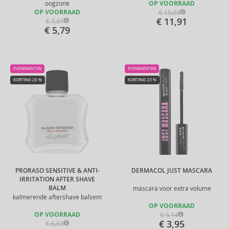
oogzone
OP VOORRAAD
€ 15,03
OP VOORRAAD
€ 11,91
€ 7,31
€ 5,79
EVENEMENTEN
EVENEMENTEN
KORTING 20 %
KORTING 23 %
PRORASO SENSITIVE & ANTI-
DERMACOL JUST MASCARA
IRRITATION AFTER SHAVE
BALM
mascara voor extra volume
kalmerende aftershave balsem
OP VOORRAAD
€ 5,14
OP VOORRAAD
€ 3,95
€ 6,63