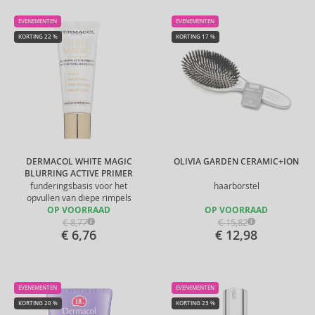
EVENEMENTEN
EVENEMENTEN
KORTING 22 %
KORTING 17 %
DERMACOL WHITE MAGIC
OLIVIA GARDEN CERAMIC+ION
BLURRING ACTIVE PRIMER
funderingsbasis voor het
haarborstel
opvullen van diepe rimpels
OP VOORRAAD
OP VOORRAAD
€ 8,77
€ 15,82
€ 6,76
€ 12,98
EVENEMENTEN
EVENEMENTEN
KORTING 20 %
KORTING 23 %