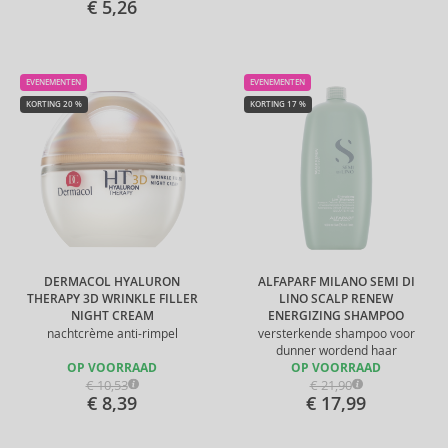
€ 5,26
EVENEMENTEN
EVENEMENTEN
KORTING 20 %
KORTING 17 %
DERMACOL HYALURON
ALFAPARF MILANO SEMI DI
THERAPY 3D WRINKLE FILLER
LINO SCALP RENEW
NIGHT CREAM
ENERGIZING SHAMPOO
nachtcrème anti-rimpel
versterkende shampoo voor
dunner wordend haar
OP VOORRAAD
OP VOORRAAD
€ 10,53
€ 21,90
€ 8,39
€ 17,99