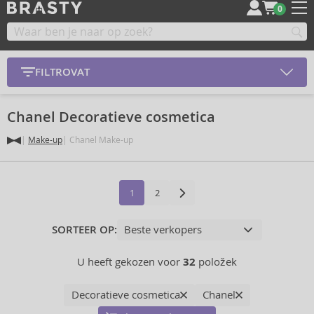
0
FILTROVAT
Chanel Decoratieve cosmetica
Make-up
Chanel Make-up
1
2
SORTEER OP:
U heeft gekozen voor
32
položek
Decoratieve cosmetica
Chanel