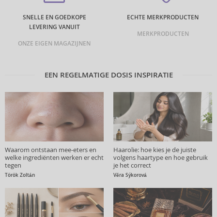
SNELLE EN GOEDKOPE
ECHTE MERKPRODUCTEN
LEVERING VANUIT
MERKPRODUCTEN
ONZE EIGEN MAGAZIJNEN
EEN REGELMATIGE DOSIS INSPIRATIE
Waarom ontstaan mee-eters en
Haarolie: hoe kies je de juiste
welke ingrediënten werken er echt
volgens haartype en hoe gebruik
tegen
je het correct
Török Zoltán
Věra Sýkorová