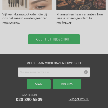
Vijf wenkbrauwpotloden die bij
Khamrah en haar varianten: hoe
ons het meest worden gekozen
kies je uit één geurfamilie
Petra Sosíková
Petr Řebíček
GEEF HET TIJDSCHRIFT
MELD U AAN VOOR ONZE NIEUWSBRIEF
MAN
VROUW
KLANTENLIJN
020 890 5509
INFO@BRASTY.NL