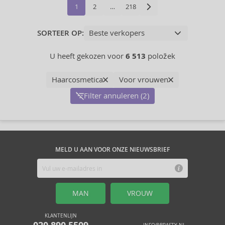
1
2
…
218
SORTEER OP:
U heeft gekozen voor
6 513
položek
Haarcosmetica
Voor vrouwen
Filter annuleren (2)
MELD U AAN VOOR ONZE NIEUWSBRIEF
MAN
VROUW
KLANTENLIJN