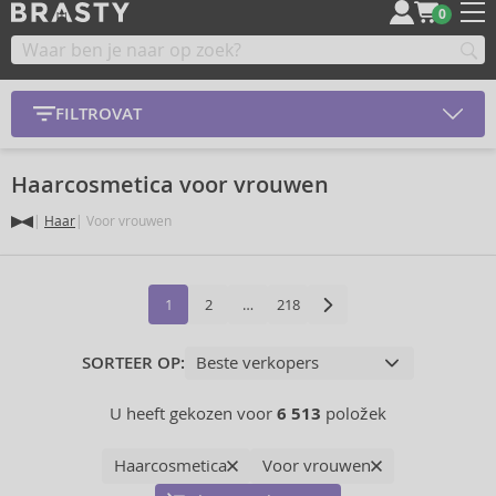
0
FILTROVAT
Haarcosmetica voor vrouwen
Haar
Voor vrouwen
1
2
…
218
SORTEER OP:
U heeft gekozen voor
6 513
položek
Haarcosmetica
Voor vrouwen