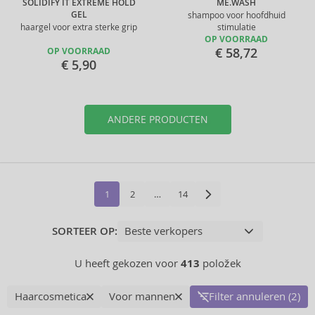
SOLIDIFY IT EXTREME HOLD
ME.WASH
GEL
shampoo voor hoofdhuid
haargel voor extra sterke grip
stimulatie
OP VOORRAAD
€ 58,72
OP VOORRAAD
€ 5,90
ANDERE PRODUCTEN
1
2
…
14
SORTEER OP:
U heeft gekozen voor
413
položek
Haarcosmetica
Voor mannen
Filter annuleren (2)