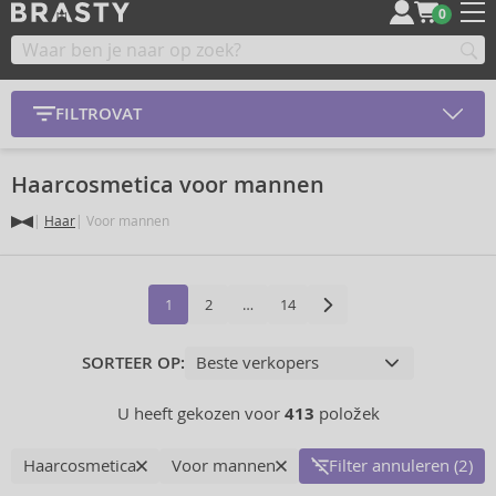
0
FILTROVAT
Haarcosmetica voor mannen
Haar
Voor mannen
1
2
…
14
SORTEER OP:
U heeft gekozen voor
413
položek
Haarcosmetica
Voor mannen
Filter annuleren (2)