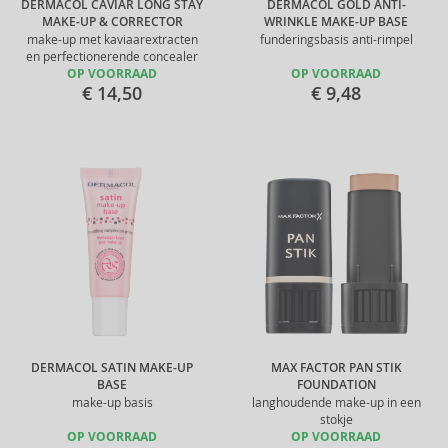
DERMACOL CAVIAR LONG STAY
DERMACOL GOLD ANTI-
MAKE-UP & CORRECTOR
WRINKLE MAKE-UP BASE
make-up met kaviaarextracten
funderingsbasis anti-rimpel
en perfectionerende concealer
OP VOORRAAD
OP VOORRAAD
€ 14,50
€ 9,48
DERMACOL SATIN MAKE-UP
MAX FACTOR PAN STIK
BASE
FOUNDATION
make-up basis
langhoudende make-up in een
stokje
OP VOORRAAD
OP VOORRAAD