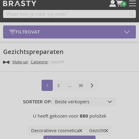
0
FILTROVAT
Gezichtspreparaten
Make-up
Categorie
Gezicht
1
2
…
30
SORTEER OP:
U heeft gekozen voor
880
položek
Decoratieve cosmetica
Gezicht