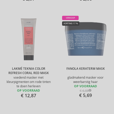
VERKOOP
KORTING 17 %
LAKMÉ TEKNIA COLOR
FANOLA KERATERM MASK
REFRESH CORAL RED MASK
voedend masker met
gladmakend masker voor
kleurpigmenten om rode tinten
weerbarstig haar
te doen herleven
OP VOORRAAD
€ 6,88
OP VOORRAAD
€ 5,69
€ 12,87