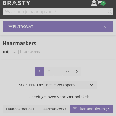
0
FILTROVAT
Haarmaskers
Haar
Haarmaskers
1
2
…
27
SORTEER OP:
U heeft gekozen voor
781
položek
Haarcosmetica
Haarmaskers
Filter annuleren (2)