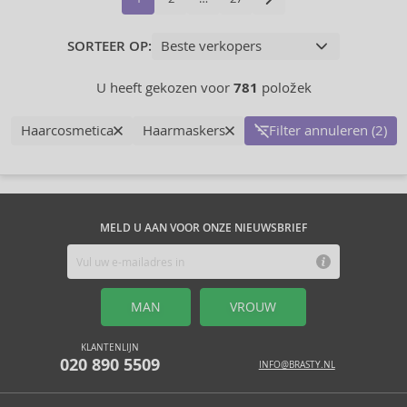
SORTEER OP:
U heeft gekozen voor
781
položek
Haarcosmetica
Haarmaskers
Filter annuleren (2)
MELD U AAN VOOR ONZE NIEUWSBRIEF
MAN
VROUW
KLANTENLIJN
020 890 5509
INFO@BRASTY.NL