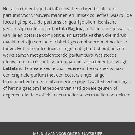
Het assortiment van
Lattafa
omvat een breed scala aan
parfums voor vrouwen, mannen en unisex collecties, waarbij de
focus ligt op eau de parfums en geurige oliën. Iconische
geuren zijn onder meer
Lattafa Raghba
, bekend om zijn warme
vanille en oosterse compositie, en
Lattafa Fakhar
, die indruk
maakt met zijn sensuele frisheid gecombineerd met oosterse
tonen. Het merk introduceert regelmatig limited editions en
werkt samen met getalenteerde parfumeurs, wat steeds
nieuwe en interessante geuren aan het assortiment toevoegt.
Lattafa
is de ideale keuze voor iedereen die op zoek is naar
een originele parfum met een oosters tintje, lange
houdbaarheid en een uitzonderlijke prijs-kwaliteitverhouding –
of het nu gaat om liefhebbers van traditionele geuren of
degenen die de exotiek in een moderne vorm willen ontdekken.
MELD U AAN VOOR ONZE NIEUWSBRIEF