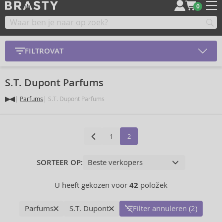
0
FILTROVAT
S.T. Dupont Parfums
Parfums
S.T. Dupont Parfums
1
2
SORTEER OP:
U heeft gekozen voor
42
položek
Parfums
S.T. Dupont
Filter annuleren (2)