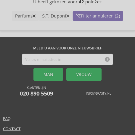
U heeft gekozen voor
42
položek
Parfums
S.T. Dupont
Filter annuleren (2)
MELD U AAN VOOR ONZE NIEUWSBRIEF
MAN
VROUW
KLANTENLIJN
020 890 5509
INFO@BRASTY.NL
FAQ
CONTACT