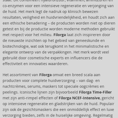
staat. Dit combineert hyaluronzuur, vitaminen, aminozuren en
co-enzymen voor een intensieve regeneratie en verjonging van
de huid. Het merk legt de nadruk op klinisch bewezen
resultaten, veiligheid en huidvriendelijkheid, en houdt zich aan
een ethische benadering – de producten worden niet op dieren
getest en bij de productie worden moderne methoden gebruikt
met respect voor het milieu.
Filorga
laat zich inspireren door
de nieuwste inzichten op het gebied van geneeskunde en
biotechnologie, wat ook terugkomt in het minimalistische en
elegante ontwerp van de verpakkingen. Het merk wordt veel
gebruikt door cosmetische experts en influencers die de
effectiviteit en innovaties waarderen.
Het assortiment van
Filorga
omvat een breed scala aan
producten voor complete huidverzorging – van dag- en
nachtcrèmes, serums, maskers tot speciale oogcrèmes en
peelings. Iconische lijnen zijn bijvoorbeeld
Filorga Time-Filler
met zijn anti-rimpel effecten of
Filorga NCEF-Intensive
, gericht
op intensieve regeneratie en gladstrijken van de huid. Populair
zijn ook de gezichtsmaskers die een onmiddellijk effect en luxe
verzorging bieden, zelfs in de huiselijke omgeving. Regelmatig