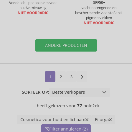
SPF50+
Voedende lippenbalsem voor
huidvernieuwing
vochtinbrengende en
NIET VOORRADIG
beschermende vloeistof anti-
pigmentvlekken
NIET VOORRADIG
ANDERE PRODUCTEN
1
2
3
SORTEER OP:
U heeft gekozen voor
77
položek
Cosmetica voor huid en lichaam
Filorga
Filter annuleren (2)