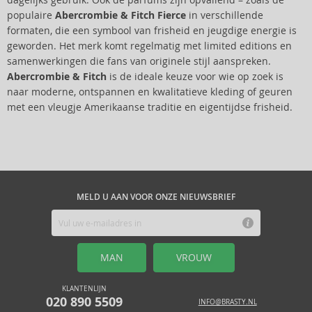
dagelijks gebruik. Ook de parfums zijn opvallend – zoals de
populaire
Abercrombie & Fitch Fierce
in verschillende
formaten, die een symbool van frisheid en jeugdige energie is
geworden. Het merk komt regelmatig met limited editions en
samenwerkingen die fans van originele stijl aanspreken.
Abercrombie & Fitch
is de ideale keuze voor wie op zoek is
naar moderne, ontspannen en kwalitatieve kleding of geuren
met een vleugje Amerikaanse traditie en eigentijdse frisheid.
MELD U AAN VOOR ONZE NIEUWSBRIEF
MAN
VROUW
KLANTENLIJN
020 890 5509
INFO@BRASTY.NL