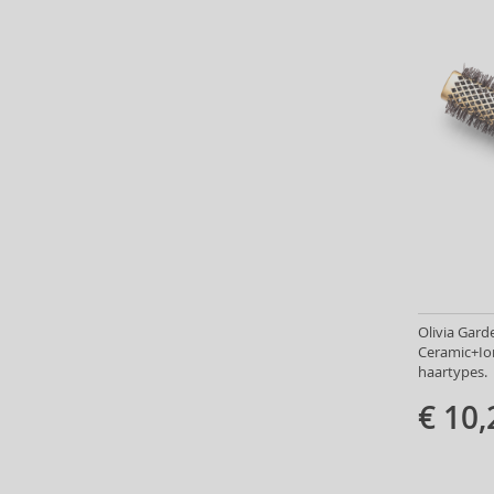
Olivia Gard
Ceramic+Ion
haartypes.
€ 10,