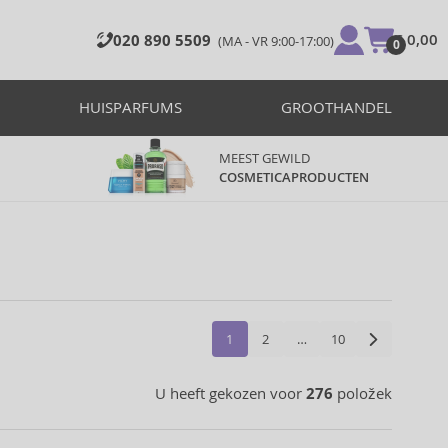
020 890 5509
€ 0,00
(MA - VR 9:00-17:00)
0
HUISPARFUMS
GROOTHANDEL
MEEST GEWILD
COSMETICAPRODUCTEN
1
2
…
10
276
U heeft gekozen voor
položek