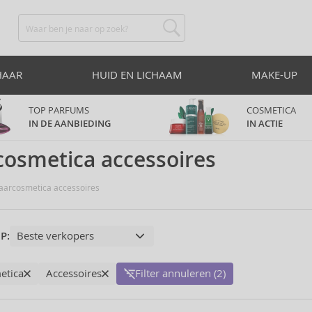
HAAR
HUID EN LICHAAM
MAKE-UP
TOP PARFUMS
COSMETICA
IN DE AANBIEDING
IN ACTIE
osmetica accessoires
arcosmetica accessoires
P:
etica
Accessoires
Filter annuleren (2)