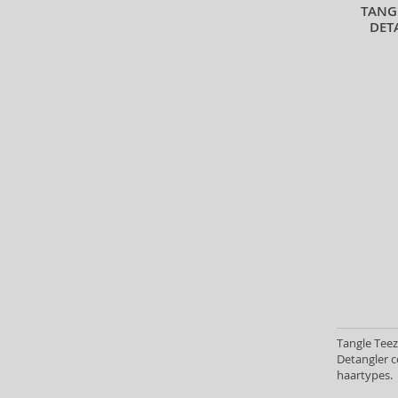
TANG
DET
Tangle Teez
Detangler c
haartypes.