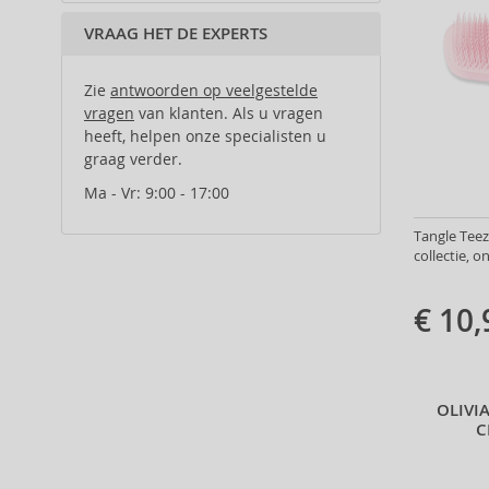
Paul Mitchell (3)
Onhandelbaar haar (2)
VRAAG HET DE EXPERTS
PHILIP B (2)
Normaal haar (5)
Schwarzkopf Professional (1)
Beschadigd haar (2)
System Professional (1)
Zie
Droog haar (1)
antwoorden op veelgestelde
vragen
van klanten. Als u vragen
Tangle Angel (4)
Golvend en krullend haar (11)
heeft, helpen onze specialisten u
Tangle Teezer (50)
Volwassen haar (2)
graag verder.
Tigi (1)
Gevoelige hoofdhuid (2)
Ma - Vr: 9:00 - 17:00
Twist & Click (1)
Broos haar (1)
Uppercut (9)
Zwak haar (1)
Tangle Teez
Wella Professionals (2)
collectie, 
Wet Brush (23)
€ 10,
OLIVI
C