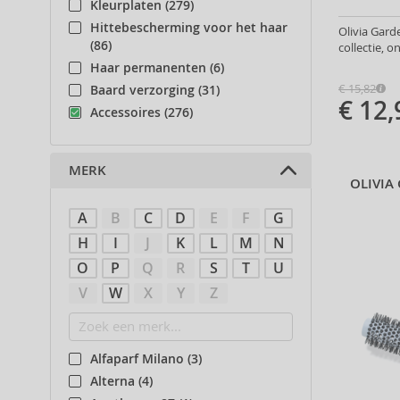
Kleurplaten (279)
Hittebescherming voor het haar
Olivia Gard
(86)
collectie, 
Haar permanenten (6)
€ 15,82
Baard verzorging (31)
€ 12,
Accessoires (276)
MERK
OLIVIA
A
B
C
D
E
F
G
H
I
J
K
L
M
N
O
P
Q
R
S
T
U
V
W
X
Y
Z
Alfaparf Milano (3)
Alterna (4)