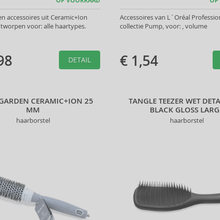
OP VOORRAAD
OP
en accessoires uit Ceramic+Ion
Accessoires van L´Oréal Profession
ontworpen voor: alle haartypes.
collectie Pump, voor: , volume
98
€ 1,54
DETAIL
 GARDEN CERAMIC+ION 25
TANGLE TEEZER WET DET
MM
BLACK GLOSS LARG
haarborstel
haarborstel