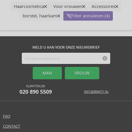
Haarcosmetica
Voor vrouwen
Accessoires
borstel, haarkam
Filter annuleren (4)
MELD U AAN VOOR ONZE NIEUWSBRIEF
MAN
VROUW
KLANTENLIJN
020 890 5509
INFO@BRASTY.NL
FAQ
CONTACT