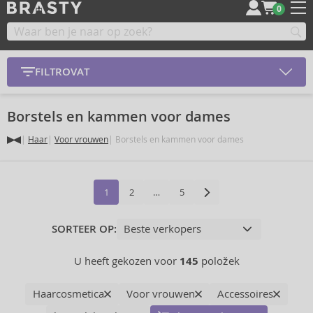
0
FILTROVAT
Borstels en kammen voor dames
Haar
Voor vrouwen
Borstels en kammen voor dames
1
2
…
5
SORTEER OP:
U heeft gekozen voor
145
položek
Haarcosmetica
Voor vrouwen
Accessoires