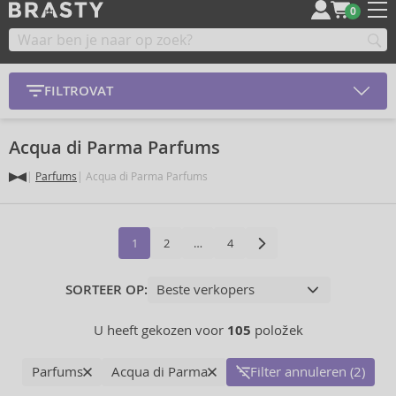
0
FILTROVAT
Acqua di Parma Parfums
Parfums
Acqua di Parma Parfums
1
2
…
4
SORTEER OP:
U heeft gekozen voor
105
položek
Parfums
Acqua di Parma
Filter annuleren (2)