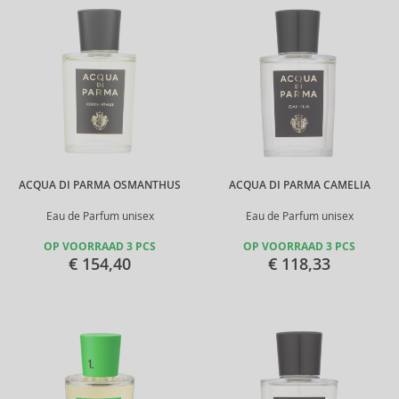
ACQUA DI PARMA OSMANTHUS
ACQUA DI PARMA CAMELIA
Eau de Parfum unisex
Eau de Parfum unisex
OP VOORRAAD 3 PCS
OP VOORRAAD 3 PCS
€ 154,40
€ 118,33