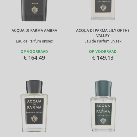
ACQUA DI PARMA AMBRA
ACQUA DI PARMA LILY OF THE
VALLEY
Eau de Parfum unisex
Eau de Parfum unisex
OP VOORRAAD
OP VOORRAAD
€ 164,49
€ 149,13