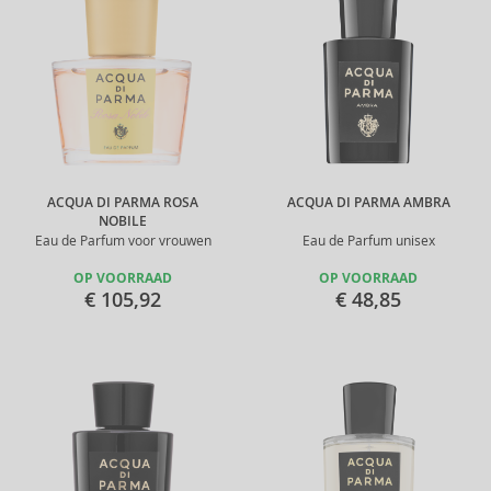
ACQUA DI PARMA ROSA
ACQUA DI PARMA AMBRA
NOBILE
Eau de Parfum voor vrouwen
Eau de Parfum unisex
OP VOORRAAD
OP VOORRAAD
€ 105,92
€ 48,85