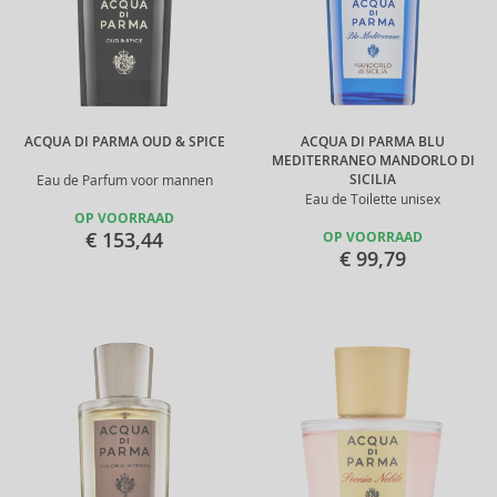
ACQUA DI PARMA OUD & SPICE
ACQUA DI PARMA BLU
MEDITERRANEO MANDORLO DI
SICILIA
Eau de Parfum voor mannen
Eau de Toilette unisex
OP VOORRAAD
€ 153,44
OP VOORRAAD
€ 99,79