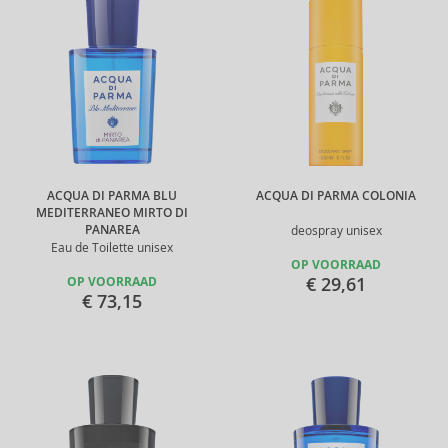
ACQUA DI PARMA BLU
ACQUA DI PARMA COLONIA
MEDITERRANEO MIRTO DI
PANAREA
deospray unisex
Eau de Toilette unisex
OP VOORRAAD
€ 29,61
OP VOORRAAD
€ 73,15