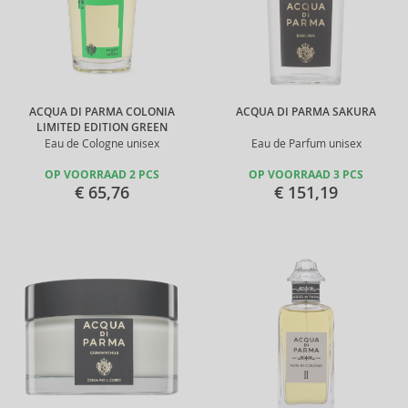
ACQUA DI PARMA COLONIA
ACQUA DI PARMA SAKURA
LIMITED EDITION GREEN
Eau de Cologne unisex
Eau de Parfum unisex
OP VOORRAAD 2 PCS
OP VOORRAAD 3 PCS
€ 65,76
€ 151,19