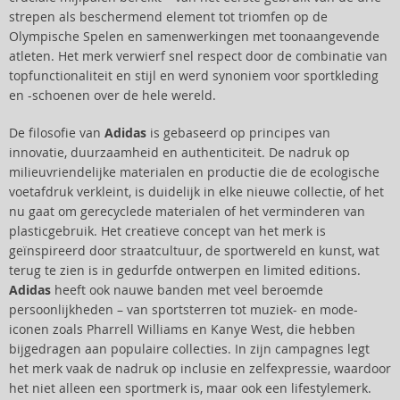
strepen als beschermend element tot triomfen op de
Olympische Spelen en samenwerkingen met toonaangevende
atleten. Het merk verwierf snel respect door de combinatie van
topfunctionaliteit en stijl en werd synoniem voor sportkleding
en -schoenen over de hele wereld.
De filosofie van
Adidas
is gebaseerd op principes van
innovatie, duurzaamheid en authenticiteit. De nadruk op
milieuvriendelijke materialen en productie die de ecologische
voetafdruk verkleint, is duidelijk in elke nieuwe collectie, of het
nu gaat om gerecyclede materialen of het verminderen van
plasticgebruik. Het creatieve concept van het merk is
geïnspireerd door straatcultuur, de sportwereld en kunst, wat
terug te zien is in gedurfde ontwerpen en limited editions.
Adidas
heeft ook nauwe banden met veel beroemde
persoonlijkheden – van sportsterren tot muziek- en mode-
iconen zoals Pharrell Williams en Kanye West, die hebben
bijgedragen aan populaire collecties. In zijn campagnes legt
het merk vaak de nadruk op inclusie en zelfexpressie, waardoor
het niet alleen een sportmerk is, maar ook een lifestylemerk.