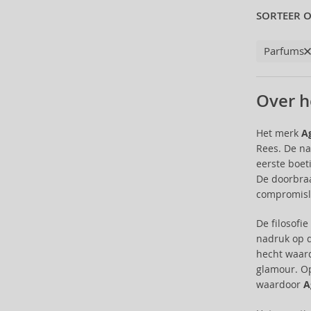
Cristiano Ronaldo (13)
SORTEER O
Cuba (69)
Custo Barcelona (7)
Parfums
Dana (1)
David Yurman (2)
Over h
Davidoff (4)
Denim (3)
Het merk
A
Dermacol (16)
Rees. De na
Desigual (4)
eerste boet
Diptyque (30)
De doorbraa
Disney (25)
compromislo
DKNY (90)
Dolce & Gabbana (144)
De filosofi
nadruk op d
Dsquared2 (36)
hecht waard
Ducati (2)
glamour. O
Dunhill (43)
waardoor
A
Eight & Bob (1)
Elie Saab (37)