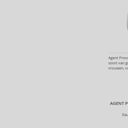
Bill Blass (4)
Billie Eilish (5)
Blumarine (4)
Bob Mackie (2)
Bond No. 9 (84)
Boucheron (38)
Bourjois (1)
Britney Spears (41)
Agent Prov
Brut (1)
soort van 
vrouwen, v
Bugatti (4)
Byblos (10)
Cadillac (3)
Caesars (1)
Calvin Klein (7)
AGENT 
Camara (33)
Caramelo (1)
Ea
Carner Barcelona (1)
Caron (15)