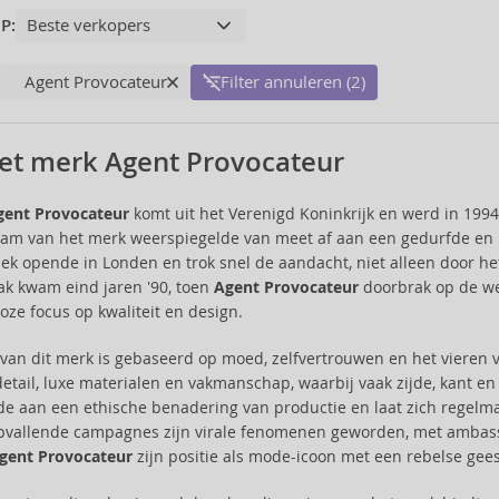
P:
Agent Provocateur
Filter annuleren (2)
et merk Agent Provocateur
gent Provocateur
komt uit het Verenigd Koninkrijk en werd in 1994
am van het merk weerspiegelde van meet af aan een gedurfde en 
iek opende in Londen en trok snel de aandacht, niet alleen door he
k kwam eind jaren '90, toen
Agent Provocateur
doorbrak op de we
ze focus op kwaliteit en design.
e van dit merk is gebaseerd op moed, zelfvertrouwen en het vieren v
etail, luxe materialen en vakmanschap, waarbij vaak zijde, kant en
e aan een ethische benadering van productie en laat zich regelmati
pvallende campagnes zijn virale fenomenen geworden, met ambass
gent Provocateur
zijn positie als mode-icoon met een rebelse geest