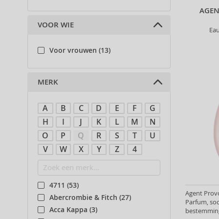
AGEN
VOOR WIE
Ea
Voor vrouwen (13)
MERK
A
B
C
D
E
F
G
H
I
J
K
L
M
N
O
P
Q
R
S
T
U
V
W
X
Y
Z
4
4711 (53)
Agent Prov
Abercrombie & Fitch (27)
Parfum, soo
Acca Kappa (3)
bestemming