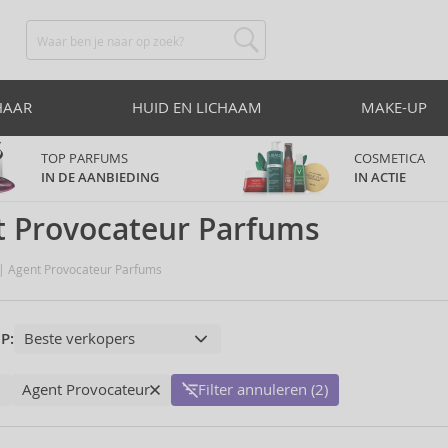
HAAR
HUID EN LICHAAM
MAKE-UP
TOP PARFUMS
COSMETICA
IN DE AANBIEDING
IN ACTIE
t Provocateur Parfums
Agent Provocateur Parfums
P:
Agent Provocateur
Filter annuleren (2)