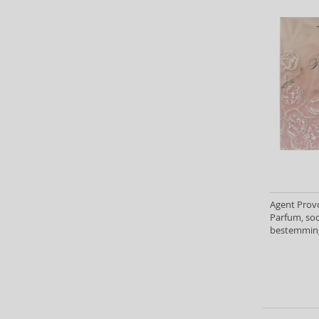
Carrera (9)
Carven (6)
Caudalie (3)
Celine Dion (11)
Cerruti (22)
Chanel (119)
Charriol (2)
Chopard (2)
Christian Audigier (11)
Christian Lacroix (2)
Christina Aguilera (30)
Agent Provo
Clarins (3)
Parfum, soo
Clean (44)
bestemming
Clinique (13)
Coach (31)
Costume National (13)
Courreges (16)
Creed (49)