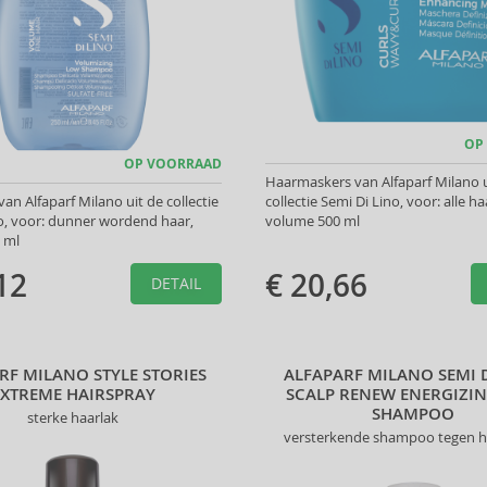
OP
OP VOORRAAD
Haarmaskers van Alfaparf Milano u
n Alfaparf Milano uit de collectie
collectie Semi Di Lino, voor: alle h
o, voor: dunner wordend haar,
volume 500 ml
 ml
12
€ 20,66
DETAIL
RF MILANO STYLE STORIES
ALFAPARF MILANO SEMI 
EXTREME HAIRSPRAY
SCALP RENEW ENERGIZI
SHAMPOO
sterke haarlak
versterkende shampoo tegen h