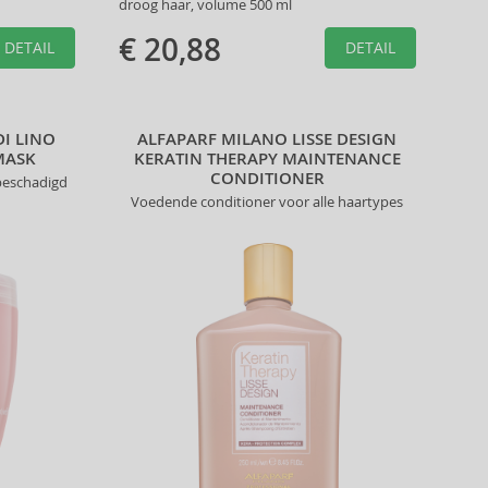
droog haar, volume 500 ml
€ 20,88
DETAIL
DETAIL
DI LINO
ALFAPARF MILANO LISSE DESIGN
MASK
KERATIN THERAPY MAINTENANCE
CONDITIONER
beschadigd
Voedende conditioner voor alle haartypes