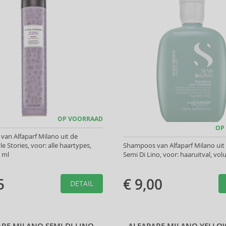
OP VOORRAAD
OP
van Alfaparf Milano uit de
yle Stories, voor: alle haartypes,
Shampoos van Alfaparf Milano uit d
 ml
Semi Di Lino, voor: haaruitval, vo
5
€ 9,00
DETAIL
RF MILANO SEMI DI LINO
ALFAPARF MILANO YELLOW