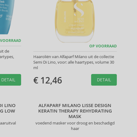
 VOORRAAD
OP VOORRAAD
it de
aartypes,
Haaroliën van Alfaparf Milano uit de collectie
Semi Di Lino, voor: alle haartypes, volume 30
ml
€ 12,46
DETAIL
DETAIL
DI LINO
ALFAPARF MILANO LISSE DESIGN
NG LOW
KERATIN THERAPY REHYDRATING
MASK
aaruitval
voedend masker voor droog en beschadigd
haar