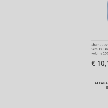
Anfas (1)
Angel Schlesser (35)
Animale (4)
Anna Sui (22)
Annayake (14)
Anne Möller (20)
Annick Goutal (49)
Antonio Banderas (69)
Shampoos va
Semi Di Lin
Antonio Puig (8)
volume 250
Anua (29)
€ 10,
Apivita (64)
Apothecary87 (5)
Aquolina (30)
Arabiyat Prestige (68)
ALFAPA
Aramis (14)
Ard Al Zaafaran (21)
Ardell (52)
Ariana Grande (18)