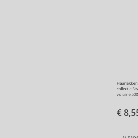
Aristocrazy (4)
Armaf (283)
Armand Basi (19)
Armani (Giorgio Armani) (21)
Artdeco (159)
Artègo (67)
Asdaaf (29)
ASP (2)
Atkinsons (31)
Atopalm (7)
Aveda (61)
Haarlakken 
Avène (32)
collectie St
volume 500
Avril Lavigne (9)
Axe (4)
€ 8,5
Axis-Y (13)
Azha (37)
Babor (20)
Baby Boom (4)
ALFAPA