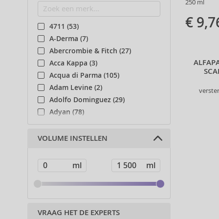
250 ml
€ 9,7
4711 (53)
A-Derma (7)
Abercrombie & Fitch (27)
ALFAPA
Acca Kappa (3)
SCA
Acqua di Parma (105)
Adam Levine (2)
verste
Adolfo Dominguez (29)
Adyan (78)
Affinage (1)
Afnan (83)
VOLUME INSTELLEN
Agent Provocateur (13)
Ahava (49)
Aigner (41)
Ajmal (87)
Al Haramain (178)
Al Wataniah (79)
VRAAG HET DE EXPERTS