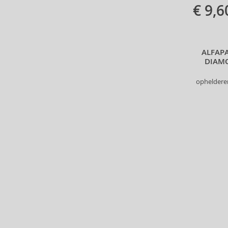
€ 9,6
Beverly Hills Polo Club (11)
Beyonce (21)
Bijan (3)
Bill Blass (4)
ALFAPA
Billie Eilish (5)
DIAM
Bio-Oil (2)
opheldere
Biodance (7)
Bioderma (158)
Biorepair (22)
BioSilk (35)
Biotherm (90)
Biretix (1)
BlanX (14)
Blumarine (4)
Bob Mackie (2)
Bobbi Brown (29)
Body Tones (3)
BodyBoom (9)