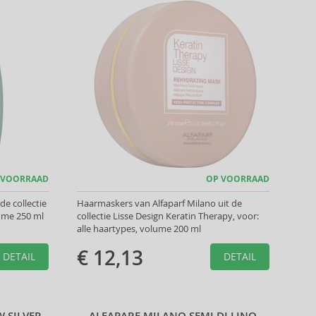
 VOORRAAD
OP VOORRAAD
e collectie
Haarmaskers van Alfaparf Milano uit de
lume 250 ml
collectie Lisse Design Keratin Therapy, voor:
alle haartypes, volume 200 ml
€ 12,13
DETAIL
DETAIL
 SILVER
ALFAPARF MILANO SEMI DI LINO