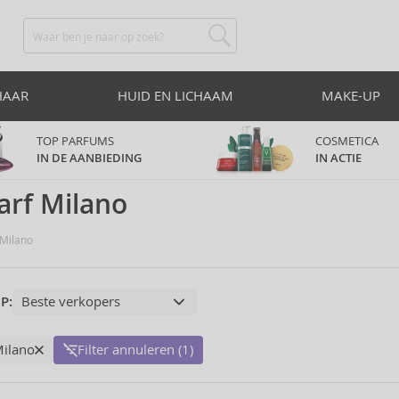
HAAR
HUID EN LICHAAM
MAKE-UP
TOP PARFUMS
COSMETICA
IN DE AANBIEDING
IN ACTIE
arf Milano
 Milano
P:
Milano
Filter annuleren (1)