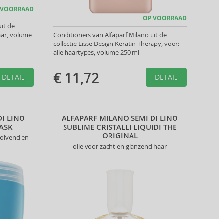
 VOORRAAD
OP VOORRAAD
it de
haar, volume
Conditioners van Alfaparf Milano uit de
collectie Lisse Design Keratin Therapy, voor:
alle haartypes, volume 250 ml
€ 11,72
DETAIL
DETAIL
DI LINO
ALFAPARF MILANO SEMI DI LINO
ASK
SUBLIME CRISTALLI LIQUIDI THE
ORIGINAL
golvend en
olie voor zacht en glanzend haar