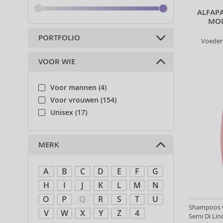
ALFAPA
MOI
PORTFOLIO
Voeden
VOOR WIE
Haarcosmetica (175)
Voor mannen (4)
Voor vrouwen (154)
Unisex (17)
MERK
A
B
C
D
E
F
G
H
I
J
K
L
M
N
O
P
Q
R
S
T
U
Shampoos va
V
W
X
Y
Z
4
Semi Di Lin