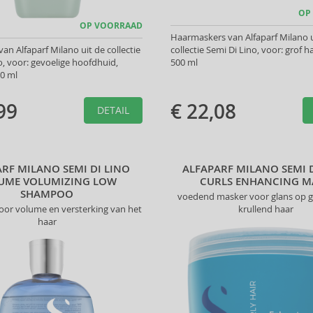
OP
OP VOORRAAD
Haarmaskers van Alfaparf Milano u
n Alfaparf Milano uit de collectie
collectie Semi Di Lino, voor: grof 
o, voor: gevoelige hoofdhuid,
500 ml
0 ml
99
€ 22,08
DETAIL
RF MILANO SEMI DI LINO
ALFAPARF MILANO SEMI 
UME VOLUMIZING LOW
CURLS ENHANCING M
SHAMPOO
voedend masker voor glans op 
or volume en versterking van het
krullend haar
haar