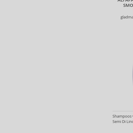
Baldessarini (35)
SMO
Baldinini (1)
gladma
Balenciaga (3)
Balmain (7)
Banana Republic (47)
Banbu (1)
Barulab (6)
Bath & Body Works (61)
Batiste (32)
Beauty of Joseon (24)
Bebe (11)
Benefit (45)
Benetton (58)
Bentley (25)
Berani (14)
Beter (7)
Shampoos va
Semi Di Lin
Betsey Johnson (1)
Betty Boop (3)