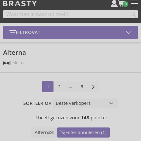
0
FILTROVAT
Alterna
Alterna
1
2
…
5
SORTEER OP:
U heeft gekozen voor
148
položek
Alterna
Filter annuleren (1)