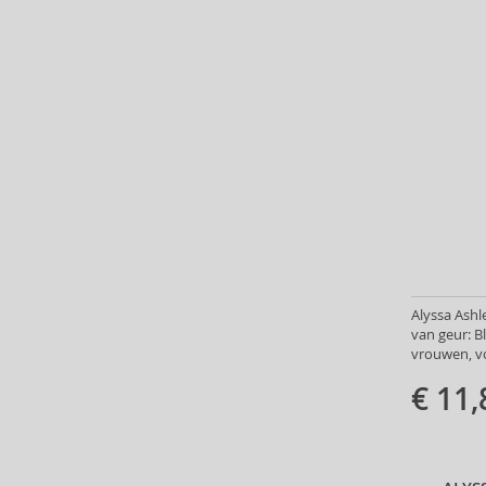
Carner Barcelona (1)
Caron (15)
Carrera (9)
Carven (6)
Caudalie (3)
Celine Dion (11)
Cerruti (22)
Chanel (119)
Charriol (2)
Chopard (2)
Christian Audigier (11)
Alyssa Ashl
Christian Lacroix (2)
van geur: 
Christina Aguilera (30)
vrouwen, v
Clarins (3)
€ 11,
Clean (44)
Clinique (13)
Coach (31)
Costume National (13)