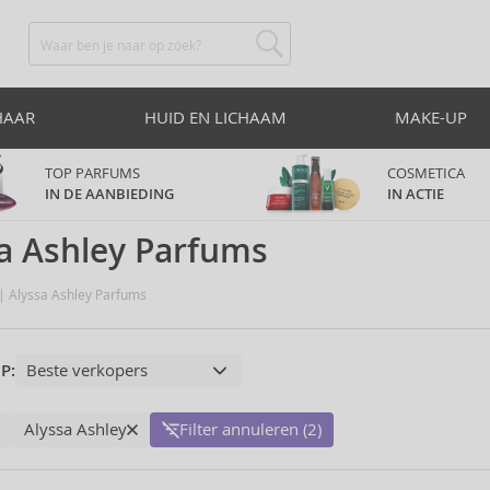
HAAR
HUID EN LICHAAM
MAKE-UP
TOP PARFUMS
COSMETICA
IN DE AANBIEDING
IN ACTIE
a Ashley Parfums
Alyssa Ashley Parfums
P:
Alyssa Ashley
Filter annuleren (2)