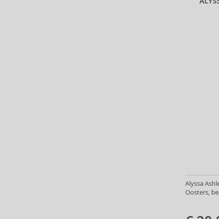
ALYS
Courreges (16)
Creed (49)
Cristiano Ronaldo (13)
Cuba (69)
Custo Barcelona (7)
Dana (1)
David Yurman (2)
Davidoff (4)
Denim (3)
Dermacol (16)
Desigual (4)
Diptyque (30)
Disney (25)
DKNY (90)
Dolce & Gabbana (144)
Alyssa Ashl
Oosters, be
Dsquared2 (36)
Ducati (2)
Dunhill (42)