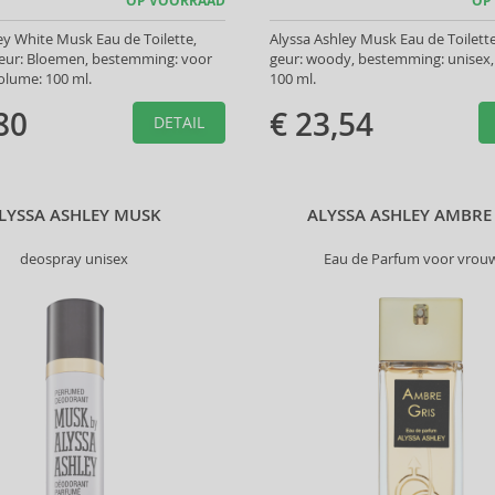
OP VOORRAAD
OP
ey White Musk Eau de Toilette,
Alyssa Ashley Musk Eau de Toilette
geur: Bloemen, bestemming: voor
geur: woody, bestemming: unisex,
olume: 100 ml.
100 ml.
80
€ 23,54
DETAIL
LYSSA ASHLEY MUSK
ALYSSA ASHLEY AMBRE
deospray unisex
Eau de Parfum voor vrou