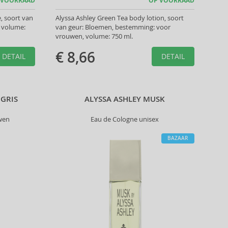
 VOORRAAD
OP VOORRAAD
, soort van
Alyssa Ashley Green Tea body lotion, soort
 volume:
van geur: Bloemen, bestemming: voor
vrouwen, volume: 750 ml.
€ 8,66
DETAIL
DETAIL
 GRIS
ALYSSA ASHLEY MUSK
wen
Eau de Cologne unisex
BAZAAR