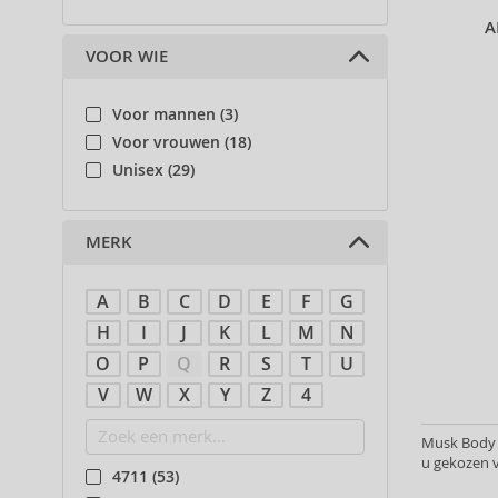
A
VOOR WIE
Voor mannen (3)
Voor vrouwen (18)
Unisex (29)
MERK
A
B
C
D
E
F
G
H
I
J
K
L
M
N
O
P
Q
R
S
T
U
V
W
X
Y
Z
4
Musk Body l
u gekozen v
4711 (53)