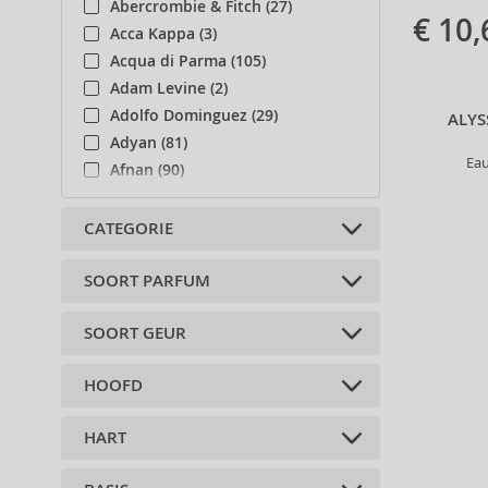
Abercrombie & Fitch (27)
€ 10,
Acca Kappa (3)
Acqua di Parma (105)
Adam Levine (2)
Adolfo Dominguez (29)
ALYS
Adyan (81)
Eau
Afnan (90)
Agent Provocateur (13)
Aigner (42)
CATEGORIE
Ajmal (89)
Al Haramain (182)
SOORT PARFUM
Lichaamsaccessoires (19)
Al Wataniah (82)
SOORT GEUR
Alberta Ferretti (1)
Geparfumeerde wateren (19)
Alexander McQueen (2)
Aftershave balsems (1)
HOOFD
Alexandre.J (31)
Bloemen (16)
Lichaamscrèmes (1)
Alfred Sung (7)
citrus (3)
Body lotions (11)
HART
Alyssa Ashley (50)
bergamot (20)
woody (6)
Lichaamssprays (1)
Perzik (2)
Selecteer een collectie
Oosters (6)
Deodorant roll-on (1)