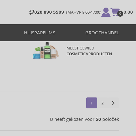
020 890 5509
€ 0,00
(MA - VR 9:00-17:00)
0
HUISPARFUMS
GROOTHANDEL
MEEST GEWILD
COSMETICAPRODUCTEN
1
2
U heeft gekozen voor
50
položek