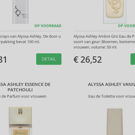
OP VOORRAAD
OP VOOR
rays van Alyssa Ashley. De door u
Alyssa Ashley Ambre Gris Eau de P
rpakking bevat 100 ml.
soort van geur: Bloemen, bestemm
vrouwen, volume: 50 ml.
81
€ 26,52
DETAIL
SSA ASHLEY ESSENCE DE
ALYSSA ASHLEY VANI
PATCHOULI
u de Parfum voor vrouwen
Eau de Toilette voor vro