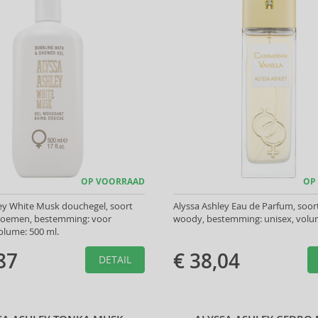
OP VOORRAAD
OP
ey White Musk douchegel, soort
Alyssa Ashley Eau de Parfum, soor
Bloemen, bestemming: voor
woody, bestemming: unisex, volum
olume: 500 ml.
87
€ 38,04
DETAIL