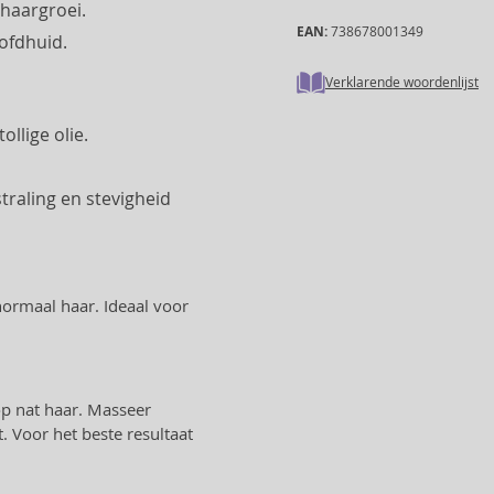
 haargroei.
EAN:
738678001349
oofdhuid.
Verklarende woordenlijst
llige olie.
traling en stevigheid
normaal haar. Ideaal voor
p nat haar. Masseer
. Voor het beste resultaat