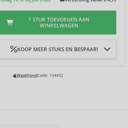
1 STUK TOEVOEGEN AAN
WINKELWAGEN
KOOP MEER STUKS EN BESPAAR!
 winkelmandje 2Pcs
U bespaart € 0,40
-3 %
 winkelmandje 3Pcs
U bespaart € 0,80
-4 %
 winkelmandje 4Pcs
U bespaart € 1,34
-5 %
Waakhond
Code: 134452
 winkelmandje 5Pcs
U bespaart € 2,00
-6 %