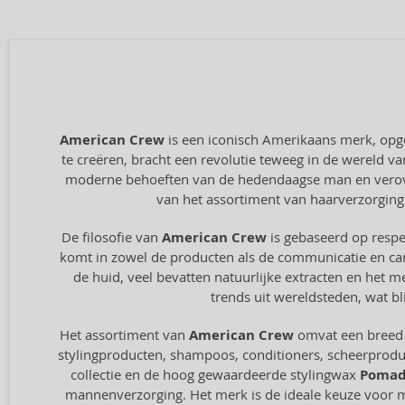
American Crew
is een iconisch Amerikaans merk, opger
te creëren, bracht een revolutie teweeg in de wereld v
moderne behoeften van de hedendaagse man en veroverde
van het assortiment van haarverzorging n
De filosofie van
American Crew
is gebaseerd op respec
komt in zowel de producten als de communicatie en cam
de huid, veel bevatten natuurlijke extracten en het me
trends uit wereldsteden, wat 
Het assortiment van
American Crew
omvat een breed s
stylingproducten, shampoos, conditioners, scheerprodu
collectie en de hoog gewaardeerde stylingwax
Poma
mannenverzorging. Het merk is de ideale keuze voor man