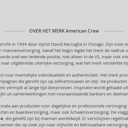
OVER HET MERK
American Crew
icht in 1994 door stylist David Raccuglia in Chicago. Zijn visie
an mannenverzorging. Vanaf het begin legde het merk de nadruk o
 snel een leidende positie, niet alleen in de VS, maar ook inte
aar uitgebreide uiterlijke verzorging, wat het merk versterkte bi
t voor mannelijke individualiteit en authenticiteit. Het merk prom
pagnes die gericht zijn op zelfvertrouwen en stijl. De producten
rk vermijdt al lange tijd dierproeven. Inspiratie wordt gehaald u
blijkt uit samenwerkingen met vooraanstaande barbiers en deeln
cala aan producten voor dagelijkse en professionele verzorging v
cten en baardverzorging, maar ook lichaamsverzorging. De vlag
de
, die geliefd zijn bij mannen wereldwijd. Er verschijnen regelma
nen die op zoek zijn naar stijlvolle en betrouwbare verzorging, s