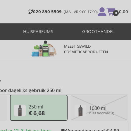
020 890 5509
€ 0,00
(MA - VR 9:00-17:00)
0
HUISPARFUMS
GROOTHANDEL
MEEST GEWILD
COSMETICAPRODUCTEN
w
or dagelijks gebruik 250 ml
250 ml
1000 ml
€ 6,68
niet voorradig
dag 12. 8. bij jou thuis
Verzending vanaf € 4,99