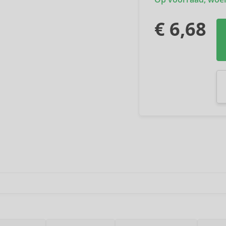
€ 6,68
In
In
In
In