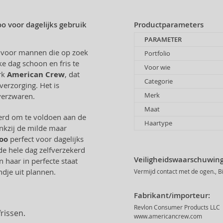
 voor dagelijks gebruik
Productparameters
PARAMETER
e voor mannen die op zoek
Portfolio
e dag schoon en fris te
Voor wie
rk
American Crew
, dat
Categorie
verzorging. Het is
Merk
verzwaren.
Maat
erd om te voldoen aan de
Haartype
ankzij de milde maar
oo
perfect voor dagelijks
 de hele dag zelfverzekerd
Veiligheidswaarschuwing
n haar in perfecte staat
ndje uit plannen.
Vermijd contact met de ogen., B
Fabrikant/importeur:
Revlon Consumer Products LLC
rissen.
www.americancrew.com