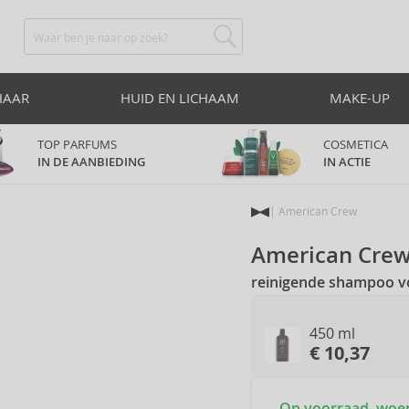
HAAR
HUID EN LICHAAM
MAKE-UP
TOP PARFUMS
COSMETICA
IN DE AANBIEDING
IN ACTIE
American Crew
American Cre
reinigende shampoo vo
450 ml
€ 10,37
Op voorraad, woens