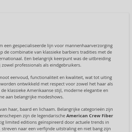
 om een gespecialiseerde lijn voor mannenhaarverzorging
p de combinatie van klassieke barbiers tradities met de
rnationaal. Een belangrijk keerpunt was de uitbreiding
j zowel professionals als eindgebruikers.
oot eenvoud, functionaliteit en kwaliteit, wat tot uiting
 worden ontwikkeld met respect voor zowel het haar als
it de klassieke Amerikaanse stijl, moderne elegantie en
ame aan belangrijke modeshows.
an haar, baard en lichaam. Belangrijke categorieën zijn
genschepen zijn de legendarische
American Crew Fiber
tig limited editions geïnspireerd door actuele trends in
treven naar een verfijnde uitstraling en niet bang zijn