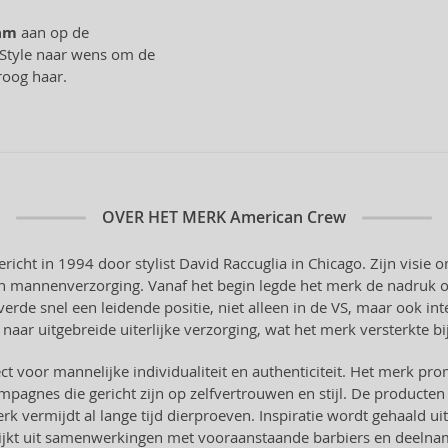
am
aan op de
 Style naar wens om de
roog haar.
OVER HET MERK
American Crew
icht in 1994 door stylist David Raccuglia in Chicago. Zijn visie
an mannenverzorging. Vanaf het begin legde het merk de nadruk o
 snel een leidende positie, niet alleen in de VS, maar ook inte
aar uitgebreide uiterlijke verzorging, wat het merk versterkte bi
t voor mannelijke individualiteit en authenticiteit. Het merk prom
pagnes die gericht zijn op zelfvertrouwen en stijl. De producten
rk vermijdt al lange tijd dierproeven. Inspiratie wordt gehaald u
blijkt uit samenwerkingen met vooraanstaande barbiers en deeln