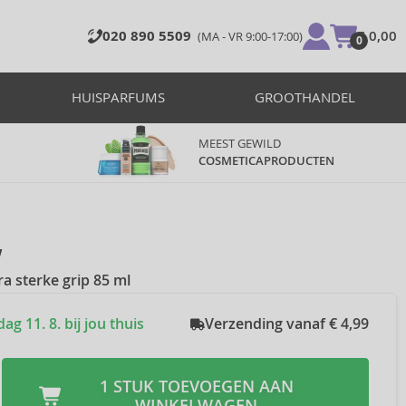
020 890 5509
€ 0,00
(MA - VR 9:00-17:00)
0
HUISPARFUMS
GROOTHANDEL
MEEST GEWILD
COSMETICAPRODUCTEN
w
ra sterke grip 85 ml
g 11. 8. bij jou thuis
Verzending vanaf € 4,99
1 STUK TOEVOEGEN AAN
WINKELWAGEN