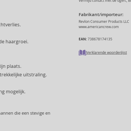
Vermijd contact met de ogen., B
Fabrikant/importeur:
Revlon Consumer Products LLC
htverlies.
www.americancrew.com
EAN:
738678174135
de haargroei.
Verklarende woordenlijst
jn plaats.
ekkelijke uitstraling.
ing mogelijk.
mannen die een stevige en