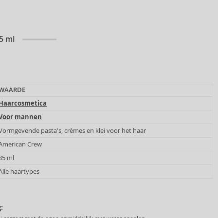
5 ml
WAARDE
Haarcosmetica
Voor mannen
Vormgevende pasta's, crèmes en klei voor het haar
American Crew
85 ml
Alle haartypes
: