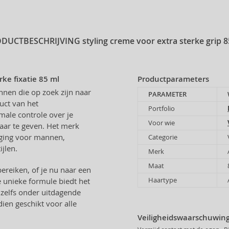
ODUCTBESCHRIJVING
styling creme voor extra sterke grip 8
ke fixatie 85 ml
Productparameters
nnen die op zoek zijn naar
PARAMETER
uct van het
Portfolio
ale controle over je
Voor wie
 haar te geven. Het merk
rging voor mannen,
Categorie
jlen.
Merk
Maat
ereiken, of je nu naar een
Haartype
e unieke formule biedt het
, zelfs onder uitdagende
ien geschikt voor alle
.
Veiligheidswaarschuwing