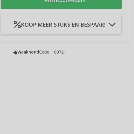
KOOP MEER STUKS EN BESPAAR!
In winkelmandje 2Pcs
U bespaart € 0,63
-3 %
In winkelmandje 3Pcs
U bespaart € 1,26
-4 %
In winkelmandje 4Pcs
U bespaart € 2,10
-5 %
Waakhond
Code: 100721
In winkelmandje 5Pcs
U bespaart € 3,15
-6 %