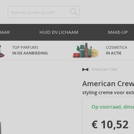
HAAR
HUID EN LICHAAM
MAKE-UP
TOP PARFUMS
COSMETICA
IN DE AANBIEDING
IN ACTIE
American Crew
American Cre
styling creme voor ext
Op voorraad, dinsda
€ 10,52