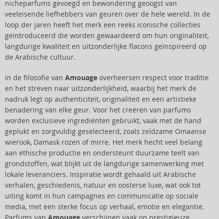
nicheparfums gevoegd en bewondering geoogst van
veeleisende liefhebbers van geuren over de hele wereld. In de
loop der jaren heeft het merk een reeks iconische collecties
geïntroduceerd die worden gewaardeerd om hun originaliteit,
langdurige kwaliteit en uitzonderlijke flacons geïnspireerd op
de Arabische cultuur.
In de filosofie van
Amouage
overheersen respect voor traditie
en het streven naar uitzonderlijkheid, waarbij het merk de
nadruk legt op authenticiteit, originaliteit en een artistieke
benadering van elke geur. Voor het creëren van parfums
worden exclusieve ingrediënten gebruikt, vaak met de hand
geplukt en zorgvuldig geselecteerd, zoals zeldzame Omaanse
wierook, Damask rozen of mirre. Het merk hecht veel belang
aan ethische productie en ondersteunt duurzame teelt van
grondstoffen, wat blijkt uit de langdurige samenwerking met
lokale leveranciers. Inspiratie wordt gehaald uit Arabische
verhalen, geschiedenis, natuur en oosterse luxe, wat ook tot
uiting komt in hun campagnes en communicatie op sociale
media, met een sterke focus op verhaal, emotie en elegantie.
Parfums van
Amouage
verschijnen vaak op prestigieuze