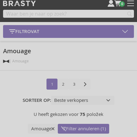
0
FILTROVAT
Amouage
Amouage
1
2
3
SORTEER OP:
U heeft gekozen voor
75
položek
Amouage
Filter annuleren (1)