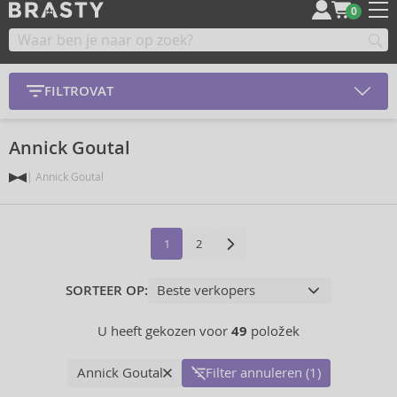
0
FILTROVAT
Annick Goutal
Annick Goutal
1
2
SORTEER OP:
U heeft gekozen voor
49
položek
Annick Goutal
Filter annuleren (1)