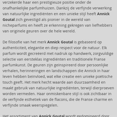
verzekerde haar een prestigieuze positie onder de
onafhankelijke parfumhuizen. Dankzij de verfijnde verwerking
van natuurlijke ingrediënten en een unieke stijl heeft
Annick
Goutal
zich gevestigd als pionier in de wereld van
nicheparfums en heeft ze erkenning gekregen van liefhebbers
van originele geuren over de hele wereld.
De filosofie van het merk
Annick Goutal
is gebaseerd op
authenticiteit, elegantie en diep respect voor de natuur. Elk
parfum wordt gecreëerd met nadruk op handwerk, zorgvuldige
selectie van eersteklas ingrediënten en traditionele Franse
parfumkunst. De geuren zijn geïnspireerd door persoonlijke
verhalen, herinneringen en landschappen die Annick in haar
leven hebben beïnvloed, wat elke creatie een unieke poëtische
touch geeft. Het merk hecht waarde aan duurzaamheid en
maakt gebruik van natuurlijke ingrediënten, terwijl dierproeven
worden vermeden. Haar onmiskenbare stijl is ook zichtbaar in
de verfijnde esthetiek van de flacons, die de Franse charme en
verfijnde smaak weerspiegelen.
Het assortiment van
Annick Goutal
wordt gedomineerd door