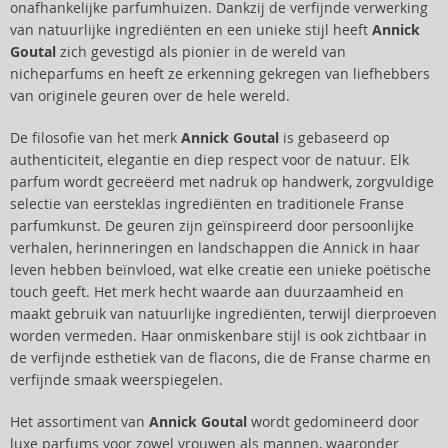
onafhankelijke parfumhuizen. Dankzij de verfijnde verwerking
van natuurlijke ingrediënten en een unieke stijl heeft
Annick
Goutal
zich gevestigd als pionier in de wereld van
nicheparfums en heeft ze erkenning gekregen van liefhebbers
van originele geuren over de hele wereld.
De filosofie van het merk
Annick Goutal
is gebaseerd op
authenticiteit, elegantie en diep respect voor de natuur. Elk
parfum wordt gecreëerd met nadruk op handwerk, zorgvuldige
selectie van eersteklas ingrediënten en traditionele Franse
parfumkunst. De geuren zijn geïnspireerd door persoonlijke
verhalen, herinneringen en landschappen die Annick in haar
leven hebben beïnvloed, wat elke creatie een unieke poëtische
touch geeft. Het merk hecht waarde aan duurzaamheid en
maakt gebruik van natuurlijke ingrediënten, terwijl dierproeven
worden vermeden. Haar onmiskenbare stijl is ook zichtbaar in
de verfijnde esthetiek van de flacons, die de Franse charme en
verfijnde smaak weerspiegelen.
Het assortiment van
Annick Goutal
wordt gedomineerd door
luxe parfums voor zowel vrouwen als mannen, waaronder