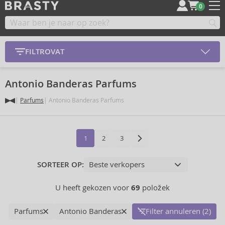
0
FILTROVAT
Antonio Banderas Parfums
Parfums
Antonio Banderas Parfums
1
2
3
SORTEER OP:
U heeft gekozen voor
69
položek
Parfums
Antonio Banderas
Filter annuleren (2)