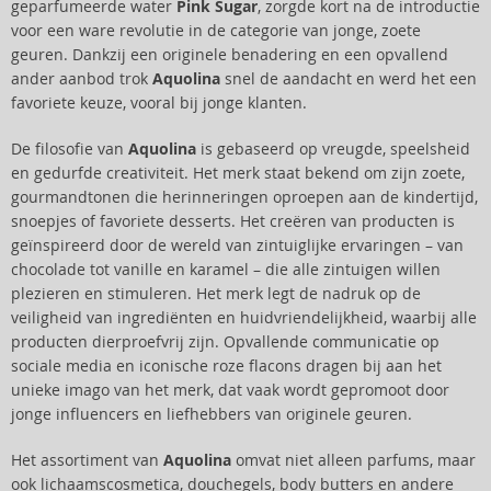
geparfumeerde water
Pink Sugar
, zorgde kort na de introductie
voor een ware revolutie in de categorie van jonge, zoete
geuren. Dankzij een originele benadering en een opvallend
ander aanbod trok
Aquolina
snel de aandacht en werd het een
favoriete keuze, vooral bij jonge klanten.
De filosofie van
Aquolina
is gebaseerd op vreugde, speelsheid
en gedurfde creativiteit. Het merk staat bekend om zijn zoete,
gourmandtonen die herinneringen oproepen aan de kindertijd,
snoepjes of favoriete desserts. Het creëren van producten is
geïnspireerd door de wereld van zintuiglijke ervaringen – van
chocolade tot vanille en karamel – die alle zintuigen willen
plezieren en stimuleren. Het merk legt de nadruk op de
veiligheid van ingrediënten en huidvriendelijkheid, waarbij alle
producten dierproefvrij zijn. Opvallende communicatie op
sociale media en iconische roze flacons dragen bij aan het
unieke imago van het merk, dat vaak wordt gepromoot door
jonge influencers en liefhebbers van originele geuren.
Het assortiment van
Aquolina
omvat niet alleen parfums, maar
ook lichaamscosmetica, douchegels, body butters en andere