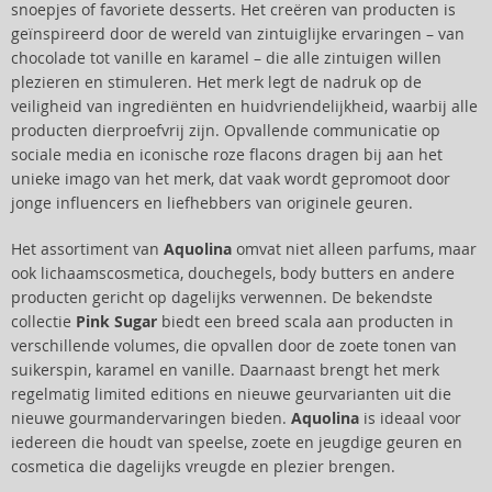
snoepjes of favoriete desserts. Het creëren van producten is
geïnspireerd door de wereld van zintuiglijke ervaringen – van
chocolade tot vanille en karamel – die alle zintuigen willen
plezieren en stimuleren. Het merk legt de nadruk op de
veiligheid van ingrediënten en huidvriendelijkheid, waarbij alle
producten dierproefvrij zijn. Opvallende communicatie op
sociale media en iconische roze flacons dragen bij aan het
unieke imago van het merk, dat vaak wordt gepromoot door
jonge influencers en liefhebbers van originele geuren.
Het assortiment van
Aquolina
omvat niet alleen parfums, maar
ook lichaamscosmetica, douchegels, body butters en andere
producten gericht op dagelijks verwennen. De bekendste
collectie
Pink Sugar
biedt een breed scala aan producten in
verschillende volumes, die opvallen door de zoete tonen van
suikerspin, karamel en vanille. Daarnaast brengt het merk
regelmatig limited editions en nieuwe geurvarianten uit die
nieuwe gourmandervaringen bieden.
Aquolina
is ideaal voor
iedereen die houdt van speelse, zoete en jeugdige geuren en
cosmetica die dagelijks vreugde en plezier brengen.