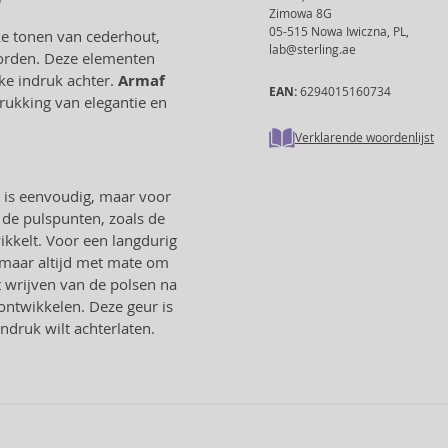
Zimowa 8G
05-515 Nowa Iwiczna, PL,
ke tonen van cederhout,
lab@sterling.ae
oorden. Deze elementen
jke indruk achter.
Armaf
EAN:
6294015160734
drukking van elegantie en
Verklarende woordenlijst
is eenvoudig, maar voor
 de pulspunten, zoals de
ikkelt. Voor een langdurig
 maar altijd met mate om
t wrijven van de polsen na
ntwikkelen. Deze geur is
druk wilt achterlaten.