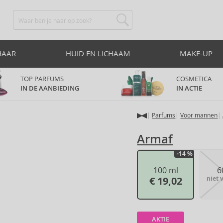
HAAR
HUID EN LICHAAM
MAKE-UP
TOP PARFUMS
COSMETICA
IN DE AANBIEDING
IN ACTIE
Parfums
Voor mannen
Armaf
-14 %
100 ml
6
€ 19,02
niet 
AKTIE