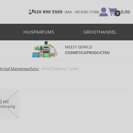
020 890 5509
€ 0,00
(MA - VR 9:00-17:00)
0
HUISPARFUMS
GROOTHANDEL
MEEST GEWILD
COSMETICAPRODUCTEN
Armaf Mannenparfums
Armaf Odyssey Tyrant
0 ml
voorradig