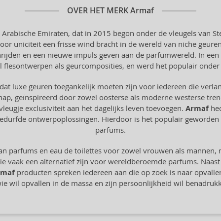
OVER HET MERK
Armaf
rabische Emiraten, dat in 2015 begon onder de vleugels van Ste
oor uniciteit een frisse wind bracht in de wereld van niche geuren
chrijden en een nieuwe impuls geven aan de parfumwereld. In een k
 flesontwerpen als geurcomposities, en werd het populair onder
at luxe geuren toegankelijk moeten zijn voor iedereen die verlangt
hap, geïnspireerd door zowel oosterse als moderne westerse trend
vleugje exclusiviteit aan het dagelijks leven toevoegen.
Armaf
hec
gedurfde ontwerpoplossingen. Hierdoor is het populair geworden o
parfums.
an parfums en eau de toilettes voor zowel vrouwen als mannen, 
ie vaak een alternatief zijn voor wereldberoemde parfums. Naast
rmaf
producten spreken iedereen aan die op zoek is naar opvallend
wie wil opvallen in de massa en zijn persoonlijkheid wil benadruk