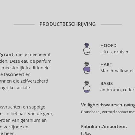
PRODUCTBESCHRIJVING
HOOFD
citrus, druiven
Tyrant
, die je meeneemt
rden. Deze eau de parfum
HART
f
meesterlijk traditionele
Marshmallow, ele
e fascineert en
annen die zelfverzekerd
BASIS
ngrijke sociale
ambroxan, cederh
Veiligheidswaarschuwing
rusvruchten en sappige
Brandbaar., Vermijd contact met
r in het hart van de geur,
orden van geranium en
Fabrikant/importeur:
en verfijnde en
je heen.
L. Bas,