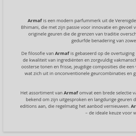
Armaf
is een modern parfummerk uit de Verenigde A
Bhimani, die met zijn passie voor innovatie en gevoel v
originele geuren die de grenzen van traditie overs
gedurfde benadering van zowel
De filosofie van
Armaf
is gebaseerd op de overtuiging d
de kwaliteit van ingrediënten en zorgvuldig vakmansc
oosterse tonen en frisse, jeugdige composities die een 
wat zich uit in onconventionele geurcombinaties en 
Het assortiment van
Armaf
omvat een brede selectie v
bekend om zijn uitgesproken en langdurige geuren d
editions aan, die regelmatig het aanbod vernieuwen.
A
– de ideale keuze voor 