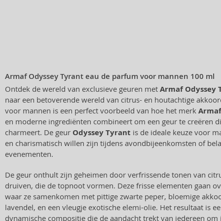
Armaf Odyssey Tyrant eau de parfum voor mannen 100 ml
Ontdek de wereld van exclusieve geuren met
Armaf Odyssey 
naar een betoverende wereld van citrus- en houtachtige akkoo
voor mannen is een perfect voorbeeld van hoe het merk
Arma
en moderne ingrediënten combineert om een geur te creëren di
charmeert. De geur
Odyssey Tyrant
is de ideale keuze voor m
en charismatisch willen zijn tijdens avondbijeenkomsten of bela
evenementen.
De geur onthult zijn geheimen door verfrissende tonen van cit
druiven, die de topnoot vormen. Deze frisse elementen gaan ove
waar ze samenkomen met pittige zwarte peper, bloemige akko
lavendel, en een vleugje exotische elemi-olie. Het resultaat is e
dynamische compositie die de aandacht trekt van iedereen om 