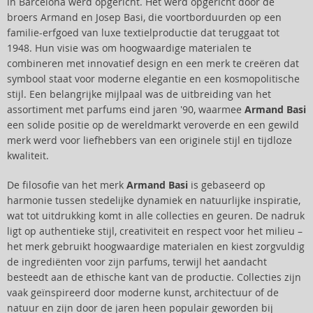
in Barcelona werd opgericht. Het werd opgericht door de
broers Armand en Josep Basi, die voortborduurden op een
familie-erfgoed van luxe textielproductie dat teruggaat tot
1948. Hun visie was om hoogwaardige materialen te
combineren met innovatief design en een merk te creëren dat
symbool staat voor moderne elegantie en een kosmopolitische
stijl. Een belangrijke mijlpaal was de uitbreiding van het
assortiment met parfums eind jaren '90, waarmee
Armand Basi
een solide positie op de wereldmarkt veroverde en een gewild
merk werd voor liefhebbers van een originele stijl en tijdloze
kwaliteit.
De filosofie van het merk
Armand Basi
is gebaseerd op
harmonie tussen stedelijke dynamiek en natuurlijke inspiratie,
wat tot uitdrukking komt in alle collecties en geuren. De nadruk
ligt op authentieke stijl, creativiteit en respect voor het milieu –
het merk gebruikt hoogwaardige materialen en kiest zorgvuldig
de ingrediënten voor zijn parfums, terwijl het aandacht
besteedt aan de ethische kant van de productie. Collecties zijn
vaak geïnspireerd door moderne kunst, architectuur of de
natuur en zijn door de jaren heen populair geworden bij