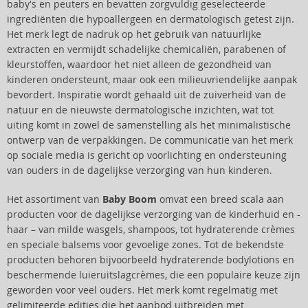
baby's en peuters en bevatten zorgvuldig geselecteerde
ingrediënten die hypoallergeen en dermatologisch getest zijn.
Het merk legt de nadruk op het gebruik van natuurlijke
extracten en vermijdt schadelijke chemicaliën, parabenen of
kleurstoffen, waardoor het niet alleen de gezondheid van
kinderen ondersteunt, maar ook een milieuvriendelijke aanpak
bevordert. Inspiratie wordt gehaald uit de zuiverheid van de
natuur en de nieuwste dermatologische inzichten, wat tot
uiting komt in zowel de samenstelling als het minimalistische
ontwerp van de verpakkingen. De communicatie van het merk
op sociale media is gericht op voorlichting en ondersteuning
van ouders in de dagelijkse verzorging van hun kinderen.
Het assortiment van
Baby Boom
omvat een breed scala aan
producten voor de dagelijkse verzorging van de kinderhuid en -
haar – van milde wasgels, shampoos, tot hydraterende crèmes
en speciale balsems voor gevoelige zones. Tot de bekendste
producten behoren bijvoorbeeld hydraterende bodylotions en
beschermende luieruitslagcrèmes, die een populaire keuze zijn
geworden voor veel ouders. Het merk komt regelmatig met
gelimiteerde edities die het aanbod uitbreiden met