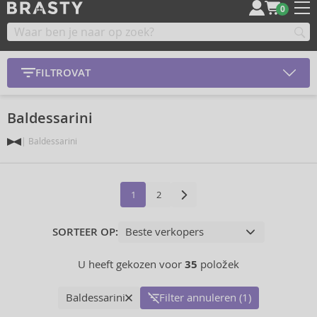
0
FILTROVAT
Baldessarini
Baldessarini
1
2
SORTEER OP:
U heeft gekozen voor
35
položek
Baldessarini
Filter annuleren (1)