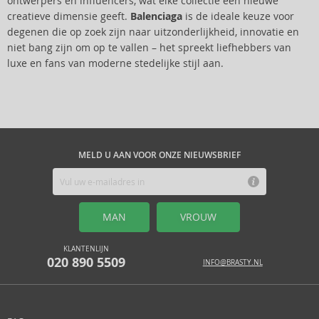
ontwerpers en influencers, wat elke collectie een nieuwe
creatieve dimensie geeft.
Balenciaga
is de ideale keuze voor
degenen die op zoek zijn naar uitzonderlijkheid, innovatie en
niet bang zijn om op te vallen – het spreekt liefhebbers van
luxe en fans van moderne stedelijke stijl aan.
MELD U AAN VOOR ONZE NIEUWSBRIEF
MAN
VROUW
KLANTENLIJN
020 890 5509
INFO@BRASTY.NL