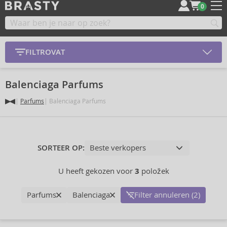
0
FILTROVAT
Balenciaga Parfums
Parfums
Balenciaga Parfums
SORTEER OP:
U heeft gekozen voor
3
položek
Parfums
Balenciaga
Filter annuleren (2)