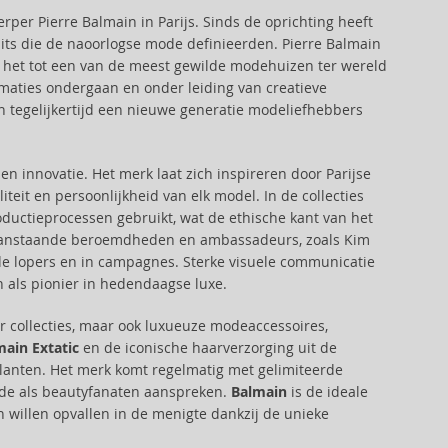
rper Pierre Balmain in Parijs. Sinds de oprichting heeft
its die de naoorlogse mode definieerden. Pierre Balmain
at het tot een van de meest gewilde modehuizen ter wereld
rmaties ondergaan en onder leiding van creatieve
en tegelijkertijd een nieuwe generatie modeliefhebbers
innovatie. Het merk laat zich inspireren door Parijse
eit en persoonlijkheid van elk model. In de collecties
ctieprocessen gebruikt, wat de ethische kant van het
aanstaande beroemdheden en ambassadeurs, zoals Kim
e lopers en in campagnes. Sterke visuele communicatie
 als pionier in hedendaagse luxe.
r collecties, maar ook luxueuze modeaccessoires,
main Extatic
en de iconische haarverzorging uit de
e klanten. Het merk komt regelmatig met gelimiteerde
ode als beautyfanaten aanspreken.
Balmain
is de ideale
n willen opvallen in de menigte dankzij de unieke