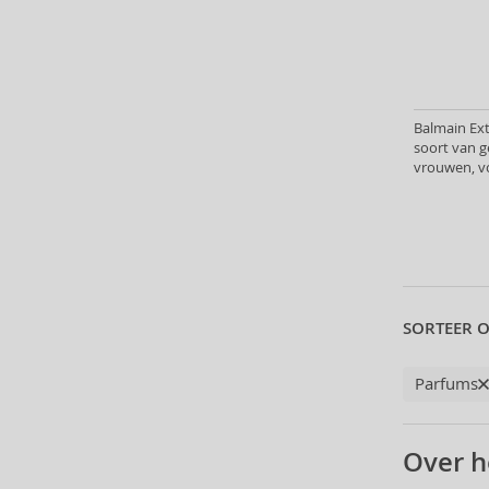
Asdaaf (30)
Atkinsons (31)
Avril Lavigne (9)
Azha (37)
Baldessarini (35)
Balmain Ext
Baldinini (1)
soort van 
vrouwen, v
Balenciaga (3)
Balmain (7)
Selecteer een collectie
Banana Republic (47)
Bath & Body Works (61)
Bebe (11)
SORTEER O
Benetton (58)
Bentley (25)
Parfums
Betsey Johnson (1)
Betty Boop (3)
Beverly Hills Polo Club (11)
Over h
Beyonce (21)