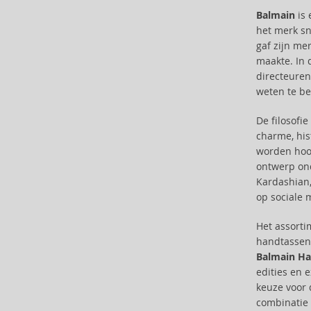
Bijan (3)
Balmain
is 
Bill Blass (4)
het merk sn
gaf zijn me
Billie Eilish (5)
maakte. In 
Blumarine (4)
directeuren
Bob Mackie (2)
weten te be
Bond No. 9 (84)
Boucheron (37)
De filosofi
Bourjois (1)
charme, his
Britney Spears (41)
worden hoo
ontwerp on
Brut (1)
Kardashian,
Bugatti (4)
op sociale 
Byblos (10)
Cadillac (3)
Het assort
Caesars (1)
handtassen
Calvin Klein (7)
Balmain Ha
Camara (33)
edities en 
keuze voor 
Caramelo (1)
combinatie 
Carner Barcelona (1)