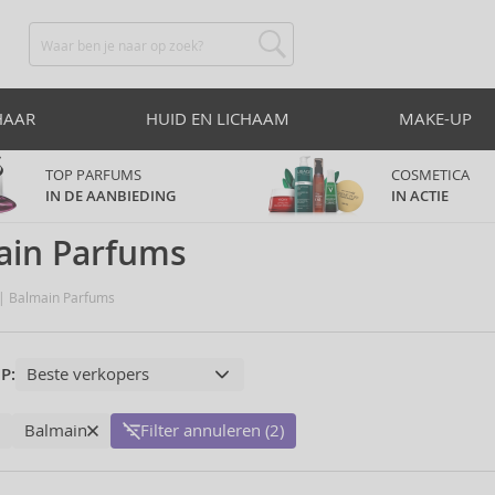
HAAR
HUID EN LICHAAM
MAKE-UP
TOP PARFUMS
COSMETICA
IN DE AANBIEDING
IN ACTIE
ain Parfums
Balmain Parfums
P:
Balmain
Filter annuleren (2)