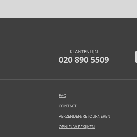
Caron (15)
Carrera (9)
Carven (6)
Caudalie (3)
Celine Dion (11)
Cerruti (22)
KLANTENLIJN
Chanel (119)
020 890 5509
Charriol (2)
Chopard (2)
Christian Audigier (11)
Christian Lacroix (2)
Christina Aguilera (30)
FAQ
Clarins (3)
Clean (44)
CONTACT
Clinique (13)
VERZENDEN/RETOURNEREN
Coach (31)
OPNIEUW BEKIJKEN
Costume National (13)
Courreges (16)