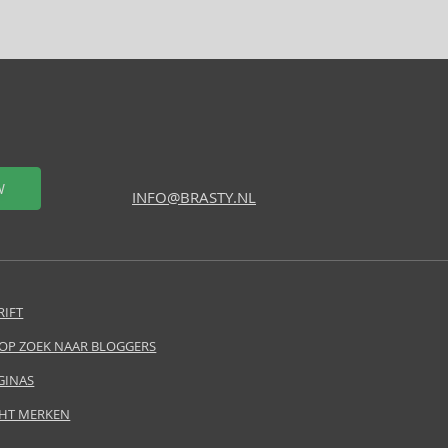
W
INFO@BRASTY.NL
RIFT
 OP ZOEK NAAR BLOGGERS
GINAS
HT MERKEN