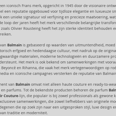
een iconisch Frans merk, opgericht in 1945 door de visionaire ontwe
el een reputatie opgebouwd voor tijdloze elegantie en luxueuze sn
rk een unieke signatuur vol verfijning en precieze maatvoering, w
de loop der jaren heeft het merk verschillende belangrijke transfo
 zoals Olivier Rousteing heeft het zijn sterke identiteit behouden 
reiken.
e van
Balmain
is gebaseerd op waarden van uitmuntendheid, moed en 
torisch erfgoed en hedendaagse cultuur, met nadruk op de originalit
gwaardige materialen, moderne technologieën en duurzamere produ
dersteunt. Het merk is ook bekend om samenwerkingen met voor
 Beyoncé en Rihanna, die vaak het merk vertegenwoordigen op rod
media en iconische campagnes versterken de reputatie van Balmain
iment van
Balmain
omvat niet alleen haute couture en ready-to-wea
 en parfums. Tot de bekendste producten behoren de parfum
Bal
ir Couture
-lijn, die populair is bij zowel professionals als gewon
exclusieve samenwerkingen, die zowel liefhebbers van originele m
degenen die op zoek zijn naar een uitgesproken stijl, luxe design e
van traditie en moderniteit.