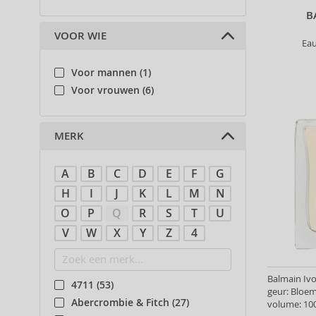
B
VOOR WIE
Ea
Voor mannen (1)
Voor vrouwen (6)
MERK
A
B
C
D
E
F
G
H
I
J
K
L
M
N
O
P
Q
R
S
T
U
V
W
X
Y
Z
4
Balmain Ivo
4711 (53)
geur: Bloe
Abercrombie & Fitch (27)
volume: 100