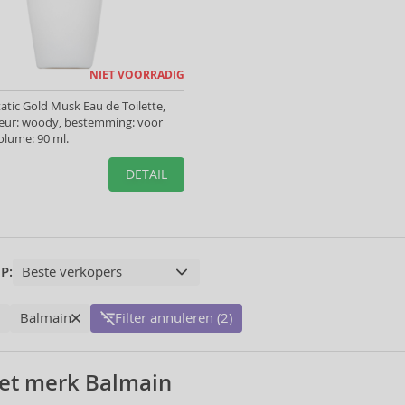
NIET VOORRADIG
atic Gold Musk Eau de Toilette,
geur: woody, bestemming: voor
olume: 90 ml.
DETAIL
P:
Balmain
Filter annuleren (2)
et merk Balmain