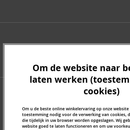
Creed (49)
Cristiano Ronaldo (13)
Cuba (69)
Custo Barcelona (7)
Dana (1)
David Yurman (2)
Davidoff (4)
Denim (3)
Dermacol (16)
Om de website naar b
Desigual (4)
laten werken (toeste
Diptyque (30)
Disney (25)
cookies)
DKNY (90)
Dolce & Gabbana (144)
Dsquared2 (36)
Om u de beste online winkelervaring op onze website
toestemming nodig voor de verwerking van cookies, d
Ducati (2)
die tijdelijk in uw browser worden opgeslagen. Wij g
Dunhill (42)
website goed te laten functioneren en om uw voorkeu
Eight & Bob (1)