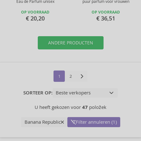
Eau de Parfum unisex
puur parfum voor vrouwen
OP VOORRAAD
OP VOORRAAD
€ 20,20
€ 36,51
ANDERE PRODUCTEN
1
2
SORTEER OP:
U heeft gekozen voor
47
položek
Banana Republic
Filter annuleren (1)