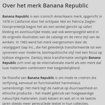
Over het merk Banana Republic
Banana Republic
is een iconisch Amerikaans merk, opgericht in
1978 in Californië door het echtpaar Mel en Patricia Ziegler.
Oorspronkelijk begon het als een winkel gericht op safari
kleding en avontuurlijke mode, wat ook weerspiegeld werd in
de originele illustraties van de catalogi en de retro stijl van de
winkels. In 1983 werd het merk overgenomen door de
retailgigant Gap Inc., die het geleidelijk transformeerde tot een
synoniem voor moderne, kosmopolitische stijl met een focus op
tijdloze elegantie. Dankzij deze transformatie vestigde
Banana
Republic
zich snel op de internationale markt als een merk dat
luxe materialen combineert met toegankelijkheid.
De filosofie van
Banana Republic
is om mode te creëren die
verfijning, eenvoud en functionaliteit harmonieus
samenbrengt. Het merk legt de nadruk op duurzaamheid en
ethische productie – het maakt gebruik van hoogwaardige
natuurlijke materialen, zoals katoen en wol, en in de laatste
jaren steeds meer gerecyclede textiel in hun collecties.