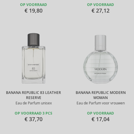
OP VOORRAAD
OP VOORRAAD
€ 19,80
€ 27,12
BANANA REPUBLIC 83 LEATHER
BANANA REPUBLIC MODERN
RESERVE
WOMAN
Eau de Parfum unisex
Eau de Parfum voor vrouwen
OP VOORRAAD 3 PCS
OP VOORRAAD
€ 37,70
€ 17,04