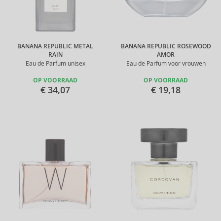
BANANA REPUBLIC METAL
BANANA REPUBLIC ROSEWOOD
RAIN
AMOR
Eau de Parfum unisex
Eau de Parfum voor vrouwen
OP VOORRAAD
OP VOORRAAD
€ 34,07
€ 19,18