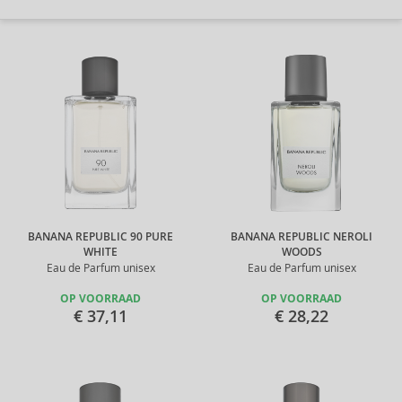
BANANA REPUBLIC 90 PURE
BANANA REPUBLIC NEROLI
WHITE
WOODS
Eau de Parfum unisex
Eau de Parfum unisex
OP VOORRAAD
OP VOORRAAD
€ 37,11
€ 28,22