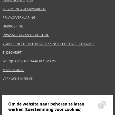
OPNIEUW BEKIJKEN
ALGEMENE VOORWAARDEN
PRIVACYVERKLARING
HERROEPING
INWISSELEN VAN DE KORTING
VORDERINGEN EN TERUGTREKKING UIT DE OVEREENKOMST
TIJDSCHRIFT
WE ZIJN OP ZOEK NAAR BLOGGERS
MAP PAGINAS
VERKOCHT MERKEN
Om de website naar behoren te laten
werken (toestemming voor cookies)