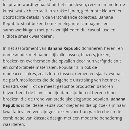
Inspiratie wordt gehaald uit het stadsleven, reizen en moderne
kunst, wat zich vertaalt in strakke lijnen, gedempte kleuren en
doordachte details in de verschillende collecties. Banana
Republic staat bekend om zijn elegante campagnes en
samenwerkingen met persoonlijkheden die casual luxe en
tijdloze smaak waarderen.
In het assortiment van
Banana Republic
domineren heren- en
damesmode, met name stijlvolle jassen, blazers, jurken,
broeken en overhemden die opvallen door hun verfijnde snit
en comfortabele materialen. Populair zijn ook de
modeaccessoires, zoals leren tassen, riemen en sjaals, evenals
de parfumcollecties die de algehele uitstraling van het merk
benadrukken. Tot de meest gezochte producten behoren
bijvoorbeeld de iconische lijn damesjurken of heren chino
broeken, die de trend van stedelijke elegantie bepalen.
Banana
Republic
is de ideale keuze voor diegenen die op zoek zijn naar
kwalitatieve en veelzijdige stukken voor hun garderobe en de
combinatie van klassiek design met een moderne benadering
waarderen.