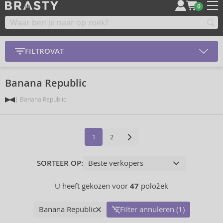
0
FILTROVAT
Banana Republic
Banana Republic
1
2
SORTEER OP:
U heeft gekozen voor
47
položek
Banana Republic
Filter annuleren (1)