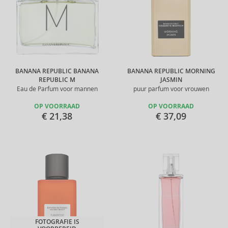
BANANA REPUBLIC BANANA
BANANA REPUBLIC MORNING
REPUBLIC M
JASMIN
Eau de Parfum voor mannen
puur parfum voor vrouwen
OP VOORRAAD
OP VOORRAAD
€ 21,38
€ 37,09
FOTOGRAFIE IS