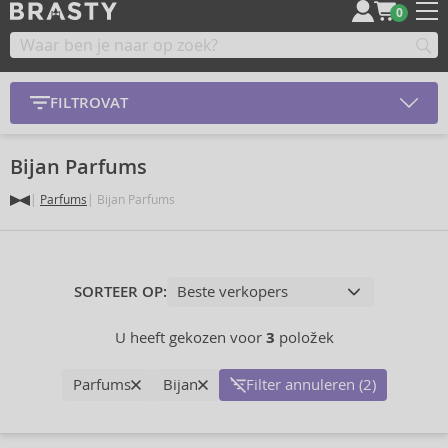
0
FILTROVAT
Bijan Parfums
Parfums
Bijan Parfums
SORTEER OP:
U heeft gekozen voor
3
položek
Parfums
Bijan
Filter annuleren (2)