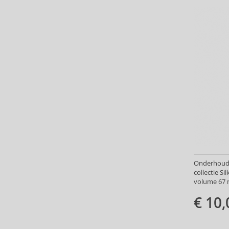
John Masters Organics (22)
Johnson's (3)
Joico (1)
Just For Men (6)
K18 (15)
Kallos (144)
Kativa (25)
Kemon (178)
Kerasilk (28)
Kérastase (294)
Kevin Murphy (78)
Klorane (15)
KMS (40)
Onderhoud z
L’ANZA (85)
collectie Si
volume 67 
L'Occitane (2)
La Riché (3)
€ 10,
La Roche-Posay (3)
Label.M (80)