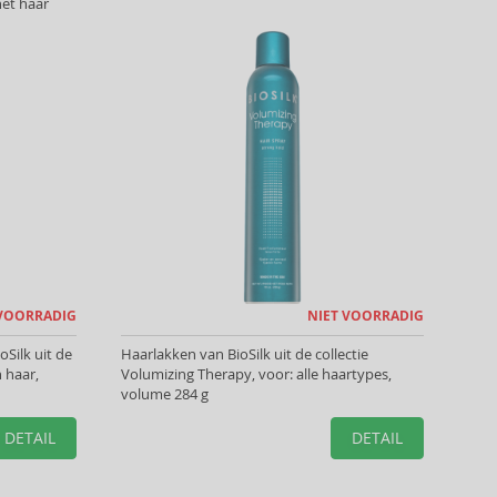
et haar
 VOORRADIG
NIET VOORRADIG
Silk uit de
Haarlakken van BioSilk uit de collectie
n haar,
Volumizing Therapy, voor: alle haartypes,
volume 284 g
DETAIL
DETAIL