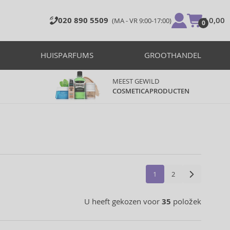
020 890 5509
€ 0,00
(MA - VR 9:00-17:00)
0
HUISPARFUMS
GROOTHANDEL
MEEST GEWILD
COSMETICAPRODUCTEN
1
2
U heeft gekozen voor
35
položek