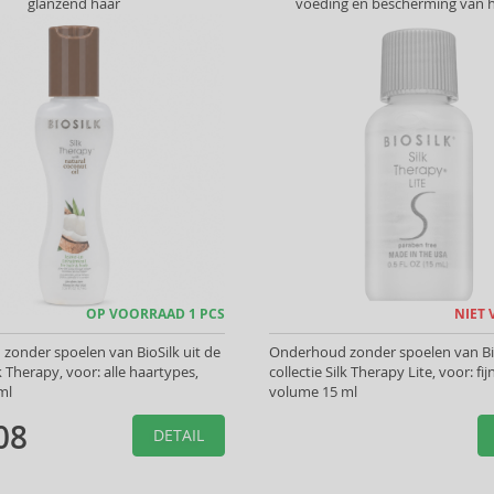
glanzend haar
voeding en bescherming van h
OP VOORRAAD 1 PCS
NIET
onder spoelen van BioSilk uit de
Onderhoud zonder spoelen van Bio
lk Therapy, voor: alle haartypes,
collectie Silk Therapy Lite, voor: fij
ml
volume 15 ml
08
DETAIL