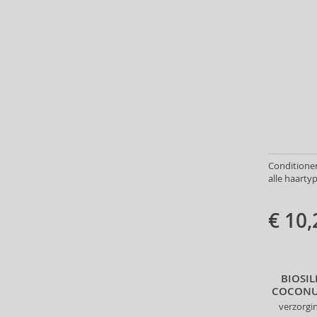
Furterer Professionnel (2)
GHD (6)
GK Hair (9)
Glynt (64)
Goldwell (321)
Graham Hill (7)
Head & Shoulders (5)
Heimish (2)
Herbaria (1)
HH Simonsen (3)
Conditioners
alle haarty
I.C.O.N. (5)
id HAIR (6)
€ 10,
Il Salone Milano (12)
Indola (45)
Inebrya (31)
Insight (73)
BIOSI
InvisiBobble (57)
COCONUT
ISDIN (1)
verzorgi