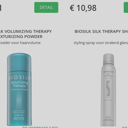
1
€ 10,98
DETAIL
LK VOLUMIZING THERAPY
BIOSILK SILK THERAPY S
EXTURIZING POWDER
oeder voor haarvolume
styling spray voor stralend gla