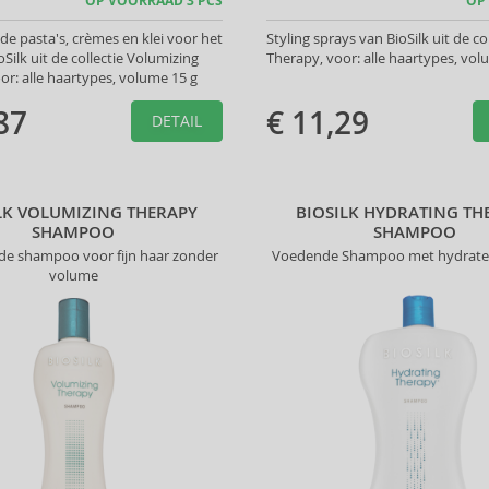
OP VOORRAAD 3 PCS
OP
 pasta's, crèmes en klei voor het
Styling sprays van BioSilk uit de col
Silk uit de collectie Volumizing
Therapy, voor: alle haartypes, vo
or: alle haartypes, volume 15 g
87
€ 11,29
DETAIL
LK VOLUMIZING THERAPY
BIOSILK HYDRATING TH
SHAMPOO
SHAMPOO
de shampoo voor fijn haar zonder
Voedende Shampoo met hydrater
volume