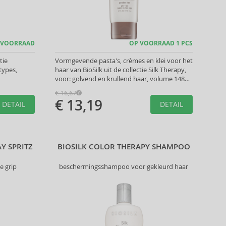
 VOORRAAD
OP VOORRAAD 1 PCS
tie
Vormgevende pasta's, crèmes en klei voor het
types,
haar van BioSilk uit de collectie Silk Therapy,
voor: golvend en krullend haar, volume 148
ml
€ 16,67
€ 13,19
DETAIL
DETAIL
AY SPRITZ
BIOSILK COLOR THERAPY SHAMPOO
e grip
beschermingsshampoo voor gekleurd haar