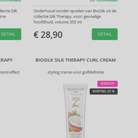
 VOORRAAD
OP VOORRAAD
lectie Silk
Onderhoud zonder spoelen van BioSilk uit de
lume
collectie Silk Therapy, voor: gevoelige
hoofdhuid, volume 355 ml
€ 28,90
DETAIL
DETAIL
ERAPY
BIOSILK SILK THERAPY CURL CREAM
end effect
styling creme voor golfdefinitie
VERKOOP
KORTING 20 %