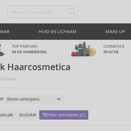
HAAR
HUID EN LICHAAM
MAKE-UP
TOP PARFUMS
COSMETICA
IN DE AANBIEDING
IN ACTIE
lk Haarcosmetica
oSilk Haar
P:
etica
BioSilk
Filter annuleren (2)