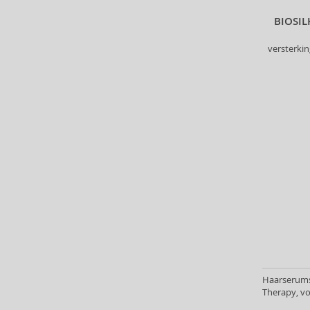
Lakmé (147)
BIOSIL
Layrite (9)
Lazartigue (17)
versterkin
Leonor Greyl (14)
Lisap (1)
Living Proof (22)
Londa Professional (113)
L´Oréal Paris (16)
L´Oréal Professionnel (498)
M2 Beauté (1)
Macadamia (36)
Maria Nila (74)
Marlies Möller (56)
Martiderm (3)
Matrix (293)
Mielle (3)
Haarserums v
Milk_Shake (138)
Therapy, vo
Missha (2)