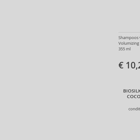
Creme of Nature (1)
Daeng Gi Meo Ri (2)
Dapper Dan (6)
Davines (166)
Dear Barber (10)
Shampoos va
Denman (9)
Volumizing 
Depot (33)
355 ml
Dermacol (15)
€ 10,
Detangler (1)
Dr. Hauschka (5)
Ducray (14)
Echosline (55)
BIOSIL
Eleven Australia (33)
COCO
Eucerin (5)
condi
Eveline (4)
Fanola (188)
Foamie (8)
Fudge Professional (36)