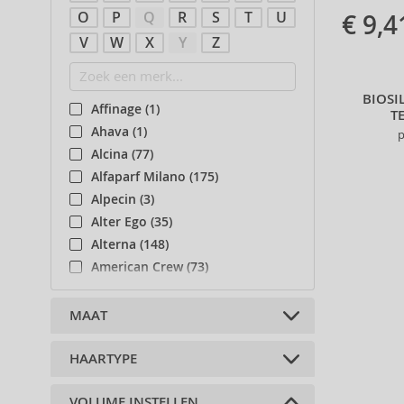
Haargels (1)
O
P
Q
R
S
T
U
€ 9,4
Haarlakken (2)
V
W
X
Y
Z
Haarverharders (1)
Vormgevende pasta's, crèmes en
BIOSI
klei voor het haar (2)
Affinage (1)
T
Haarserums (3)
Ahava (1)
p
Styling sprays (5)
Alcina (77)
Hittebescherming voor het haar
Alfaparf Milano (175)
(1)
Alpecin (3)
Alter Ego (35)
Alterna (148)
American Crew (73)
Amethyste Professional (1)
Amika (9)
MAAT
Apivita (29)
Apothecary87 (5)
HAARTYPE
15 ml (1)
Artègo (67)
67 ml (4)
VOLUME INSTELLEN
ASP (2)