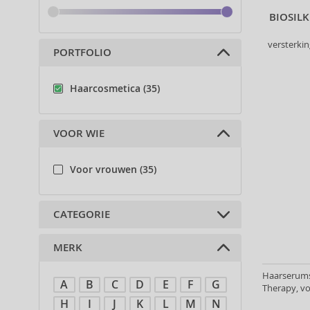
BIOSIL
versterkin
PORTFOLIO
Haarcosmetica (35)
VOOR WIE
Voor vrouwen (35)
CATEGORIE
MERK
Shampoos (7)
Conditioners (7)
Haarserums v
A
B
C
D
E
F
G
Haarmaskers (1)
Therapy, vo
Onderhoud zonder spoelen (6)
H
I
J
K
L
M
N