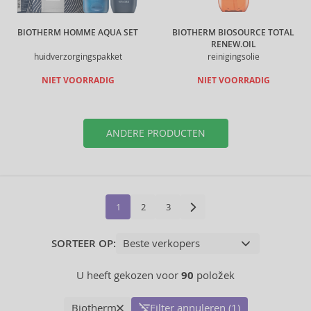
BIOTHERM HOMME AQUA SET
BIOTHERM BIOSOURCE TOTAL
RENEW.OIL
huidverzorgingspakket
reinigingsolie
NIET VOORRADIG
NIET VOORRADIG
ANDERE PRODUCTEN
1
2
3
SORTEER OP:
U heeft gekozen voor
90
položek
Biotherm
Filter annuleren (1)