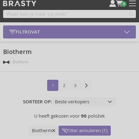
0
FILTROVAT
Biotherm
Biotherm
1
2
3
SORTEER OP:
U heeft gekozen voor
90
položek
Biotherm
Filter annuleren (1)