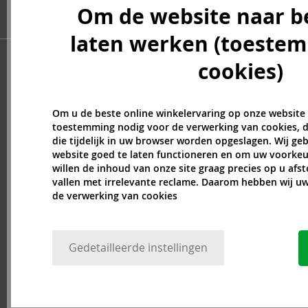
Balmain (7)
Om de website naar b
Banana Republic (47)
laten werken (toeste
Bath & Body Works (61)
Bebe (11)
cookies)
Benetton (58)
Bentley (25)
Betsey Johnson (1)
Om u de beste online winkelervaring op onze website
Betty Boop (3)
toestemming nodig voor de verwerking van cookies, d
die tijdelijk in uw browser worden opgeslagen. Wij g
Beverly Hills Polo Club (11)
website goed te laten functioneren en om uw voorkeu
Beyonce (21)
willen de inhoud van onze site graag precies op u afs
Bijan (3)
vallen met irrelevante reclame. Daarom hebben wij 
Bill Blass (4)
de verwerking van cookies
Billie Eilish (5)
Blumarine (4)
Bob Mackie (2)
Gedetailleerde instellingen
Bond No. 9 (84)
Boucheron (37)
Bourjois (1)