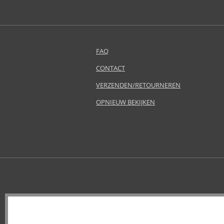
Annick Goutal (49)
Antonio Banderas (69)
Antonio Puig (8)
Aquolina (30)
FAQ
Arabiyat Prestige (68)
Aramis (14)
CONTACT
Ard Al Zaafaran (21)
VERZENDEN/RETOURNEREN
Ariana Grande (18)
OPNIEUW BEKIJKEN
Aristocrazy (4)
Armaf (286)
Armand Basi (20)
Asdaaf (30)
Atkinsons (31)
Avril Lavigne (9)
Azha (37)
Baldessarini (35)
Baldinini (1)
Balenciaga (3)