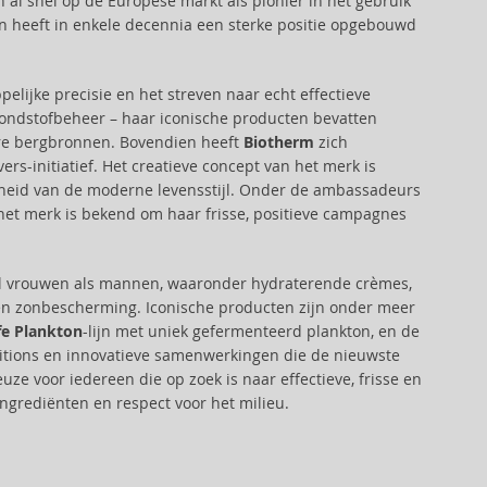
h al snel op de Europese markt als pionier in het gebruik
en heeft in enkele decennia een sterke positie opgebouwd
lijke precisie en het streven naar echt effectieve
ondstofbeheer – haar iconische producten bevatten
ere bergbronnen. Bovendien heeft
Biotherm
zich
-initiatief. Het creatieve concept van het merk is
isheid van de moderne levensstijl. Onder de ambassadeurs
het merk is bekend om haar frisse, positieve campagnes
l vrouwen als mannen, waaronder hydraterende crèmes,
en zonbescherming. Iconische producten zijn onder meer
fe Plankton
-lijn met uniek gefermenteerd plankton, en de
ditions en innovatieve samenwerkingen die de nieuwste
uze voor iedereen die op zoek is naar effectieve, frisse en
grediënten en respect voor het milieu.