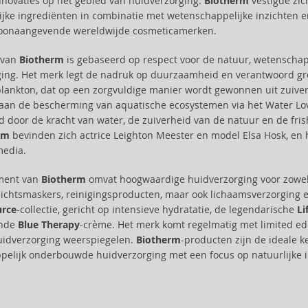
innovaties op het gebied van huidverzorging.
Biotherm
vestigde zic
ijke ingrediënten in combinatie met wetenschappelijke inzichten 
toonaangevende wereldwijde cosmeticamerken.
e van
Biotherm
is gebaseerd op respect voor de natuur, wetenschappe
ing. Het merk legt de nadruk op duurzaamheid en verantwoord gr
lankton, dat op een zorgvuldige manier wordt gewonnen uit zuiv
an de bescherming van aquatische ecosystemen via het Water Lovers
d door de kracht van water, de zuiverheid van de natuur en de fr
rm
bevinden zich actrice Leighton Meester en model Elsa Hosk, en 
media.
iment van
Biotherm
omvat hoogwaardige huidverzorging voor zowe
ichtsmaskers, reinigingsproducten, maar ook lichaamsverzorging 
rce
-collectie, gericht op intensieve hydratatie, de legendarische
Li
ende
Blue Therapy
-crème. Het merk komt regelmatig met limited e
uidverzorging weerspiegelen.
Biotherm
-producten zijn de ideale ke
elijk onderbouwde huidverzorging met een focus op natuurlijke in