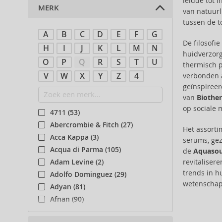
leidde tot 
MERK
van natuurl
tussen de 
A
B
C
D
E
F
G
De filosofi
H
I
J
K
L
M
N
huidverzorg
O
P
Q
R
S
T
U
thermisch p
V
W
X
Y
Z
4
verbonden a
geïnspireer
van
Biothe
op sociale 
4711 (53)
Abercrombie & Fitch (27)
Het assort
Acca Kappa (3)
serums, gez
Acqua di Parma (105)
de
Aquasou
Adam Levine (2)
revitaliser
trends in h
Adolfo Dominguez (29)
wetenschapp
Adyan (81)
Afnan (90)
Agent Provocateur (13)