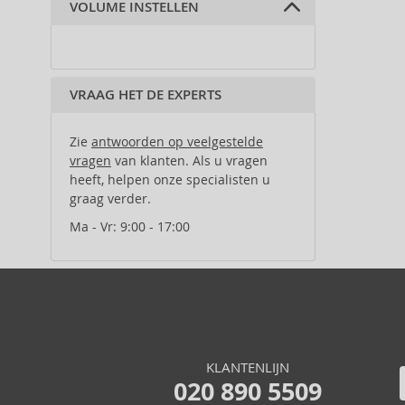
Aigner (42)
VOLUME INSTELLEN
Ajmal (89)
Al Haramain (182)
Al Wataniah (82)
VRAAG HET DE EXPERTS
Alberta Ferretti (1)
Alexander McQueen (2)
Alexandre.J (31)
Zie
antwoorden op veelgestelde
vragen
van klanten. Als u vragen
Alfred Sung (7)
heeft, helpen onze specialisten u
Alyssa Ashley (50)
graag verder.
Amouage (75)
Ma - Vr: 9:00 - 17:00
Amouroud (1)
Andy Warhol (2)
Anfar (61)
Anfas (1)
Angel Schlesser (35)
Animale (4)
Anna Sui (22)
KLANTENLIJN
020 890 5509
Annayake (14)