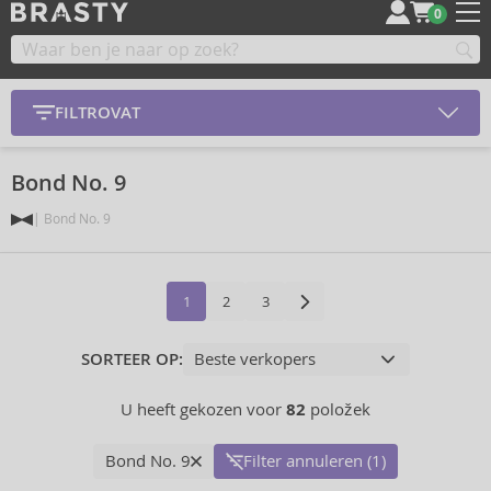
0
FILTROVAT
Bond No. 9
Bond No. 9
1
2
3
SORTEER OP:
U heeft gekozen voor
82
položek
Bond No. 9
Filter annuleren (1)