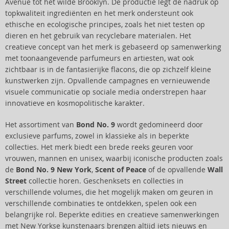
Avenue tot het wilde Brooklyn. De productie legt de nadruk op
topkwaliteit ingrediënten en het merk ondersteunt ook
ethische en ecologische principes, zoals het niet testen op
dieren en het gebruik van recyclebare materialen. Het
creatieve concept van het merk is gebaseerd op samenwerking
met toonaangevende parfumeurs en artiesten, wat ook
zichtbaar is in de fantasierijke flacons, die op zichzelf kleine
kunstwerken zijn. Opvallende campagnes en vernieuwende
visuele communicatie op sociale media onderstrepen haar
innovatieve en kosmopolitische karakter.
Het assortiment van
Bond No. 9
wordt gedomineerd door
exclusieve parfums, zowel in klassieke als in beperkte
collecties. Het merk biedt een brede reeks geuren voor
vrouwen, mannen en unisex, waarbij iconische producten zoals
de
Bond No. 9 New York
,
Scent of Peace
of de opvallende
Wall
Street
collectie horen. Geschenksets en collecties in
verschillende volumes, die het mogelijk maken om geuren in
verschillende combinaties te ontdekken, spelen ook een
belangrijke rol. Beperkte edities en creatieve samenwerkingen
met New Yorkse kunstenaars brengen altijd iets nieuws en