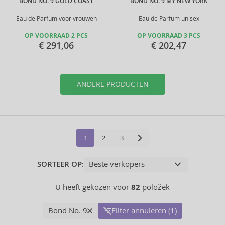
BOND NO. 9 GOLD COAST
BOND NO. 9 MY NEW YORK
Eau de Parfum voor vrouwen
Eau de Parfum unisex
OP VOORRAAD 2 PCS
OP VOORRAAD 3 PCS
€ 291,06
€ 202,47
ANDERE PRODUCTEN
1
2
3
SORTEER OP:
U heeft gekozen voor
82
položek
Bond No. 9
Filter annuleren (1)