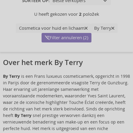
SORTEER OP:
U heeft gekozen voor
2
položek
Cosmetica voor huid en lichaam
By Terry
Filter annuleren (2)
Over het merk By Terry
By Terry
is een Frans luxueus cosmeticamerk, opgericht in 1998
in Parijs door de gerenommeerde visagiste Terry de Gunzburg.
Haar ervaring uit jarenlange samenwerking met
vooraanstaande modemerken, waaronder Yves Saint Laurent,
waar ze de iconische highlighter Touche Éclat creëerde, heeft
de richting van het merk sterk beïnvloed. Sinds de oprichting
heeft
By Terry
snel prestige verworven dankzij een
vernieuwende benadering van make-up en een focus op een
perfecte huid. Het merk is uitgegroeid van een niche