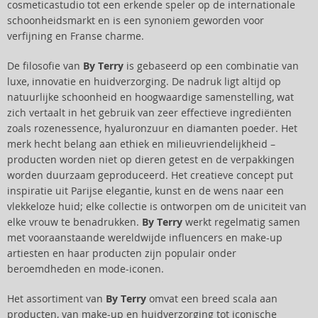
cosmeticastudio tot een erkende speler op de internationale
schoonheidsmarkt en is een synoniem geworden voor
verfijning en Franse charme.
De filosofie van
By Terry
is gebaseerd op een combinatie van
luxe, innovatie en huidverzorging. De nadruk ligt altijd op
natuurlijke schoonheid en hoogwaardige samenstelling, wat
zich vertaalt in het gebruik van zeer effectieve ingrediënten
zoals rozenessence, hyaluronzuur en diamanten poeder. Het
merk hecht belang aan ethiek en milieuvriendelijkheid –
producten worden niet op dieren getest en de verpakkingen
worden duurzaam geproduceerd. Het creatieve concept put
inspiratie uit Parijse elegantie, kunst en de wens naar een
vlekkeloze huid; elke collectie is ontworpen om de uniciteit van
elke vrouw te benadrukken.
By Terry
werkt regelmatig samen
met vooraanstaande wereldwijde influencers en make-up
artiesten en haar producten zijn populair onder
beroemdheden en mode-iconen.
Het assortiment van
By Terry
omvat een breed scala aan
producten, van make-up en huidverzorging tot iconische