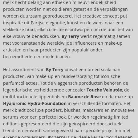
merk hecht belang aan ethiek en milieuvriendelijkheid –
producten worden niet op dieren getest en de verpakkingen
worden duurzaam geproduceerd. Het creatieve concept put
inspiratie uit Parijse elegantie, kunst en de wens naar een
vlekkeloze huid; elke collectie is ontworpen om de uniciteit van
elke vrouw te benadrukken.
By Terry
werkt regelmatig samen
met vooraanstaande wereldwijde influencers en make-up
artiesten en haar producten zijn populair onder
beroemdheden en mode-iconen.
Het assortiment van
By Terry
omvat een breed scala aan
producten, van make-up en huidverzorging tot iconische
parfumcollecties. Tot de vlaggenschipproducten behoren de
legendarische verhelderende concealer
Touche Veloutée
, de
multifunctionele lippenbalsem
Baume de Rose
en de make-up
Hyaluronic Hydra-Foundation
in verschillende formaten. Het
merk biedt ook luxe poeders, blushes, mascara's en innovatieve
serums voor een perfecte look. Er worden regelmatig limited
editions gepresenteerd die zijn geïnspireerd door actuele
trends en er wordt samengewerkt aan speciale projecten met
erkende ontwerpers.
By Terry
is de ideale keuze voor degenen