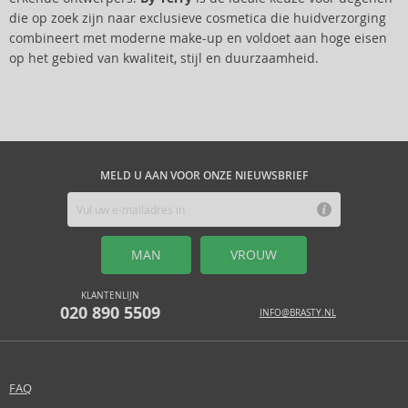
die op zoek zijn naar exclusieve cosmetica die huidverzorging
combineert met moderne make-up en voldoet aan hoge eisen
op het gebied van kwaliteit, stijl en duurzaamheid.
MELD U AAN VOOR ONZE NIEUWSBRIEF
MAN
VROUW
KLANTENLIJN
020 890 5509
INFO@BRASTY.NL
FAQ