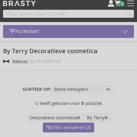
0
FILTROVAT
By Terry Decoratieve cosmetica
Make-up
By Terry Make-up
SORTEER OP:
U heeft gekozen voor
5
položek
Decoratieve cosmetica
By Terry
Filter annuleren (2)