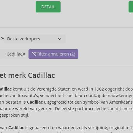
DETAIL
P:
Cadillac
Filter annuleren (2)
et merk Cadillac
dillac
komt uit de Verenigde Staten en werd in 1902 opgericht doo
ctie van luxeauto's, verwierf het snel faam dankzij de nauwkeurige
an bestaan is
Cadillac
uitgegroeid tot een symbool van Amerikaanse 
naar de wereld van geuren. De eerste parfumcollectie van dit mer
gesproken stijl.
e van
Cadillac
is gebaseerd op waarden zoals verfijning, originalitei