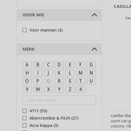
CADILL
VOOR WIE
Ea
Voor mannen (3)
MERK
A
B
C
D
E
F
G
H
I
J
K
L
M
N
O
P
Q
R
S
T
U
V
W
X
Y
Z
4
4711 (53)
Cadillac Bla
Abercrombie & Fitch (27)
soort van 
Acca Kappa (3)
volume: 100