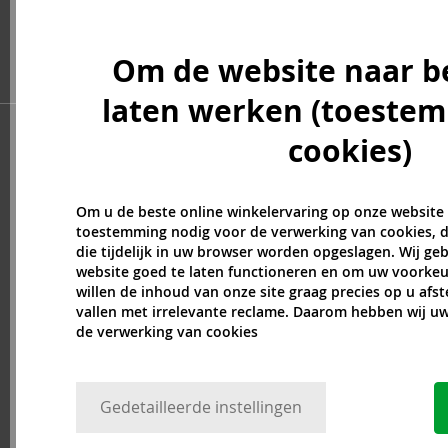
Billie Eilish (5)
Blumarine (4)
Om de website naar b
Bob Mackie (2)
Bond No. 9 (84)
laten werken (toeste
Boucheron (38)
Bourjois (1)
cookies)
Britney Spears (41)
Brut (1)
Om u de beste online winkelervaring op onze website
Bugatti (4)
toestemming nodig voor de verwerking van cookies, d
Byblos (10)
die tijdelijk in uw browser worden opgeslagen. Wij g
Cadillac (3)
website goed te laten functioneren en om uw voorkeu
Selecteer een collectie
willen de inhoud van onze site graag precies op u afs
vallen met irrelevante reclame. Daarom hebben wij 
Caesars (1)
de verwerking van cookies
Calvin Klein (7)
Camara (33)
Caramelo (1)
Gedetailleerde instellingen
Carner Barcelona (1)
Caron (15)