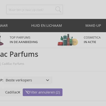
HAAR
HUID EN LICHAAM
MAKE-UP
TOP PARFUMS
COSMETICA
IN DE AANBIEDING
IN ACTIE
lac Parfums
Cadillac Parfums
P:
Cadillac
Filter annuleren (2)