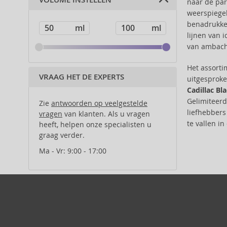
VOLUME INSTELLEN
naar de par
50 ml (1)
exotisch hout (1)
Anfar (61)
kruidnagels (1)
weerspiegel
100 ml (2)
specerijen (1)
Anfas (1)
oranjebloesem (1)
benadrukken
vetiver (1)
Angel Schlesser (35)
wierook (1)
lijnen van 
Animale (4)
Madeliefjes (1)
van ambacht
Anna Sui (22)
kaneel (2)
Annayake (14)
salie (1)
Het assort
VRAAG HET DE EXPERTS
uitgesproke
Annick Goutal (49)
Marshmallow (1)
Cadillac Bl
Antonio Banderas (69)
Gelimiteerd
Zie
antwoorden op veelgestelde
Antonio Puig (8)
liefhebbers
vragen
van klanten. Als u vragen
Aquolina (30)
te vallen i
heeft, helpen onze specialisten u
Arabiyat Prestige (68)
graag verder.
Aramis (14)
Ma - Vr: 9:00 - 17:00
Ard Al Zaafaran (21)
Ariana Grande (18)
Aristocrazy (4)
Armaf (286)
Armand Basi (19)
Asdaaf (30)