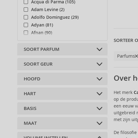
Acqua di Parma (105)
Adam Levine (2)
Adolfo Dominguez (29)
Adyan (81)
Afnan (90)
SORTEER O
Agent Provocateur (13)
Aigner (41)
SOORT PARFUM
Parfums
Ajmal (87)
Al Haramain (182)
SOORT GEUR
Eau de Toilette (3)
Al Wataniah (82)
Over h
HOOFD
Alberta Ferretti (1)
woody (1)
Alexander McQueen (2)
Het merk
Ca
HART
Alexandre.J (31)
bergamot (1)
op de produ
Alfred Sung (7)
grapefruit (1)
een eeuw v
BASIS
Alyssa Ashley (50)
dragon (2)
kamille (1)
uitgebreid 
Amouage (75)
ebbenhout (1)
geraniumbladeren (1)
met zijn uit
MAAT
wierook (2)
Amouroud (1)
grapefruit (1)
munt (1)
ceder (1)
De filosofi
Andy Warhol (2)
kamille (1)