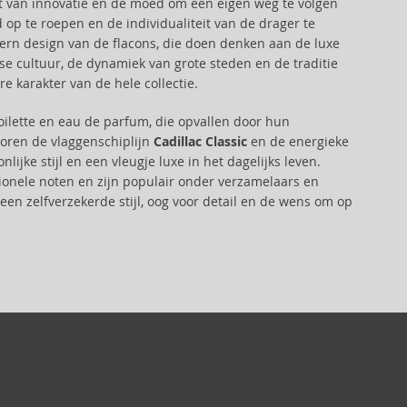
st van innovatie en de moed om een eigen weg te volgen
p te roepen en de individualiteit van de drager te
rn design van de flacons, die doen denken aan de luxe
nse cultuur, de dynamiek van grote steden en de traditie
 karakter van de hele collectie.
ilette en eau de parfum, die opvallen door hun
oren de vlaggenschiplijn
Cadillac Classic
en de energieke
ijke stijl en een vleugje luxe in het dagelijks leven.
itionele noten en zijn populair onder verzamelaars en
en zelfverzekerde stijl, oog voor detail en de wens om op