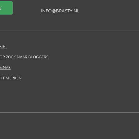
W
INFO@BRASTY.NL
RIFT
 OP ZOEK NAAR BLOGGERS
GINAS
HT MERKEN