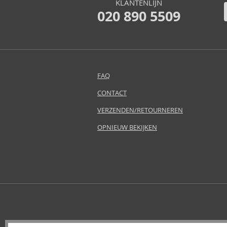
KLANTENLIJN
Atkinsons (32)
020 890 5509
Avril Lavigne (9)
Azha (37)
Baldessarini (35)
Baldinini (1)
Balenciaga (3)
FAQ
Balmain (7)
CONTACT
Banana Republic (47)
Bath & Body Works (61)
VERZENDEN/RETOURNEREN
Bebe (11)
OPNIEUW BEKIJKEN
Benetton (58)
Bentley (26)
Betsey Johnson (1)
Betty Boop (3)
Beverly Hills Polo Club (11)
Beyonce (21)
Bijan (3)
Bill Blass (4)