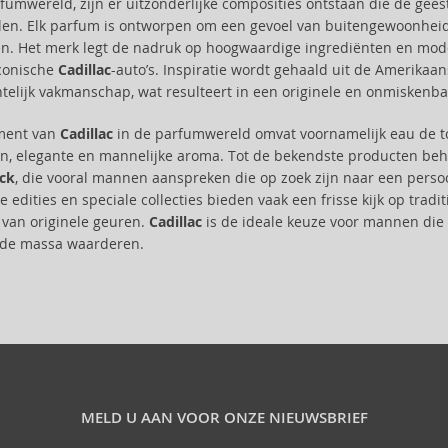
fumwereld, zijn er uitzonderlijke composities ontstaan die de gee
en. Elk parfum is ontworpen om een gevoel van buitengewoonheid o
. Het merk legt de nadruk op hoogwaardige ingrediënten en mode
iconische
Cadillac
-auto’s. Inspiratie wordt gehaald uit de Amerikaa
elijk vakmanschap, wat resulteert in een originele en onmiskenbare
iment van
Cadillac
in de parfumwereld omvat voornamelijk eau de to
n, elegante en mannelijke aroma. Tot de bekendste producten beh
ack
, die vooral mannen aanspreken die op zoek zijn naar een persoonl
e edities en speciale collecties bieden vaak een frisse kijk op trad
 van originele geuren.
Cadillac
is de ideale keuze voor mannen die e
n de massa waarderen.
MELD U AAN VOOR ONZE NIEUWSBRIEF