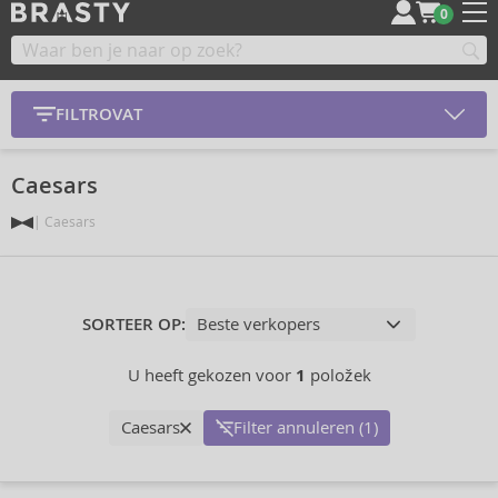
0
FILTROVAT
Caesars
Caesars
SORTEER OP:
U heeft gekozen voor
1
položek
Caesars
Filter annuleren (1)