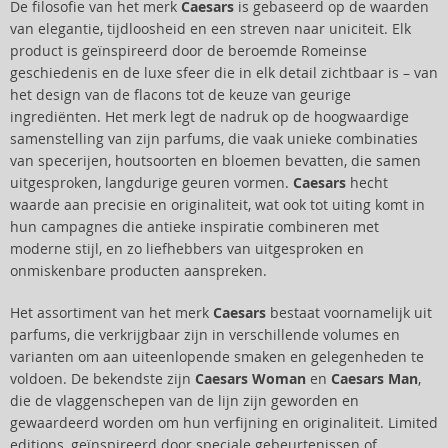
De filosofie van het merk
Caesars
is gebaseerd op de waarden
van elegantie, tijdloosheid en een streven naar uniciteit. Elk
product is geïnspireerd door de beroemde Romeinse
geschiedenis en de luxe sfeer die in elk detail zichtbaar is – van
het design van de flacons tot de keuze van geurige
ingrediënten. Het merk legt de nadruk op de hoogwaardige
samenstelling van zijn parfums, die vaak unieke combinaties
van specerijen, houtsoorten en bloemen bevatten, die samen
uitgesproken, langdurige geuren vormen.
Caesars
hecht
waarde aan precisie en originaliteit, wat ook tot uiting komt in
hun campagnes die antieke inspiratie combineren met
moderne stijl, en zo liefhebbers van uitgesproken en
onmiskenbare producten aanspreken.
Het assortiment van het merk
Caesars
bestaat voornamelijk uit
parfums, die verkrijgbaar zijn in verschillende volumes en
varianten om aan uiteenlopende smaken en gelegenheden te
voldoen. De bekendste zijn
Caesars Woman
en
Caesars Man
,
die de vlaggenschepen van de lijn zijn geworden en
gewaardeerd worden om hun verfijning en originaliteit. Limited
editions, geïnspireerd door speciale gebeurtenissen of