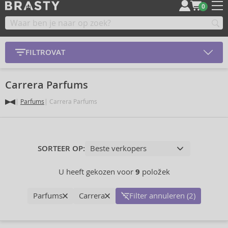
0
FILTROVAT
Carrera Parfums
Parfums
Carrera Parfums
SORTEER OP:
U heeft gekozen voor
9
položek
Parfums
Carrera
Filter annuleren (2)