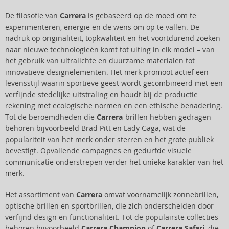
De filosofie van
Carrera
is gebaseerd op de moed om te
experimenteren, energie en de wens om op te vallen. De
nadruk op originaliteit, topkwaliteit en het voortdurend zoeken
naar nieuwe technologieën komt tot uiting in elk model – van
het gebruik van ultralichte en duurzame materialen tot
innovatieve designelementen. Het merk promoot actief een
levensstijl waarin sportieve geest wordt gecombineerd met een
verfijnde stedelijke uitstraling en houdt bij de productie
rekening met ecologische normen en een ethische benadering.
Tot de beroemdheden die
Carrera
-brillen hebben gedragen
behoren bijvoorbeeld Brad Pitt en Lady Gaga, wat de
populariteit van het merk onder sterren en het grote publiek
bevestigt. Opvallende campagnes en gedurfde visuele
communicatie onderstrepen verder het unieke karakter van het
merk.
Het assortiment van
Carrera
omvat voornamelijk zonnebrillen,
optische brillen en sportbrillen, die zich onderscheiden door
verfijnd design en functionaliteit. Tot de populairste collecties
behoren bijvoorbeeld
Carrera Champion
of
Carrera Safari
, die