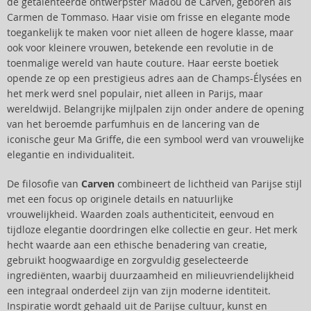
de getalenteerde ontwerpster Maďou de Carven, geboren als
Carmen de Tommaso. Haar visie om frisse en elegante mode
toegankelijk te maken voor niet alleen de hogere klasse, maar
ook voor kleinere vrouwen, betekende een revolutie in de
toenmalige wereld van haute couture. Haar eerste boetiek
opende ze op een prestigieus adres aan de Champs-Élysées en
het merk werd snel populair, niet alleen in Parijs, maar
wereldwijd. Belangrijke mijlpalen zijn onder andere de opening
van het beroemde parfumhuis en de lancering van de
iconische geur Ma Griffe, die een symbool werd van vrouwelijke
elegantie en individualiteit.
De filosofie van
Carven
combineert de lichtheid van Parijse stijl
met een focus op originele details en natuurlijke
vrouwelijkheid. Waarden zoals authenticiteit, eenvoud en
tijdloze elegantie doordringen elke collectie en geur. Het merk
hecht waarde aan een ethische benadering van creatie,
gebruikt hoogwaardige en zorgvuldig geselecteerde
ingrediënten, waarbij duurzaamheid en milieuvriendelijkheid
een integraal onderdeel zijn van zijn moderne identiteit.
Inspiratie wordt gehaald uit de Parijse cultuur, kunst en