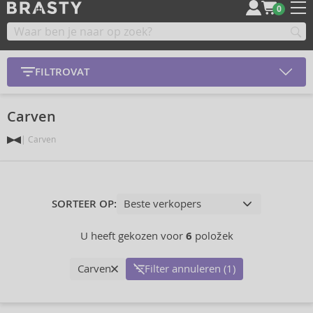
0
FILTROVAT
Carven
Carven
SORTEER OP:
U heeft gekozen voor
6
položek
Carven
Filter annuleren (1)