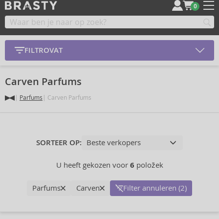
0
FILTROVAT
Carven Parfums
Parfums
Carven Parfums
SORTEER OP:
U heeft gekozen voor
6
položek
Parfums
Carven
Filter annuleren (2)