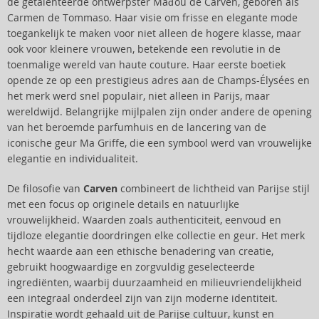
de getalenteerde ontwerpster Maďou de Carven, geboren als
Carmen de Tommaso. Haar visie om frisse en elegante mode
toegankelijk te maken voor niet alleen de hogere klasse, maar
ook voor kleinere vrouwen, betekende een revolutie in de
toenmalige wereld van haute couture. Haar eerste boetiek
opende ze op een prestigieus adres aan de Champs-Élysées en
het merk werd snel populair, niet alleen in Parijs, maar
wereldwijd. Belangrijke mijlpalen zijn onder andere de opening
van het beroemde parfumhuis en de lancering van de
iconische geur Ma Griffe, die een symbool werd van vrouwelijke
elegantie en individualiteit.
De filosofie van
Carven
combineert de lichtheid van Parijse stijl
met een focus op originele details en natuurlijke
vrouwelijkheid. Waarden zoals authenticiteit, eenvoud en
tijdloze elegantie doordringen elke collectie en geur. Het merk
hecht waarde aan een ethische benadering van creatie,
gebruikt hoogwaardige en zorgvuldig geselecteerde
ingrediënten, waarbij duurzaamheid en milieuvriendelijkheid
een integraal onderdeel zijn van zijn moderne identiteit.
Inspiratie wordt gehaald uit de Parijse cultuur, kunst en