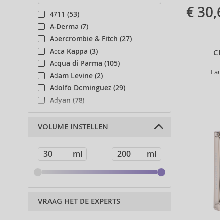
€ 30,
4711 (53)
A-Derma (7)
Abercrombie & Fitch (27)
Acca Kappa (3)
C
Acqua di Parma (105)
Ea
Adam Levine (2)
Adolfo Dominguez (29)
Adyan (78)
Affinage (1)
Afnan (83)
VOLUME INSTELLEN
Agent Provocateur (13)
Ahava (49)
Aigner (41)
Ajmal (87)
Al Haramain (178)
Al Wataniah (79)
VRAAG HET DE EXPERTS
Alberta Ferretti (1)