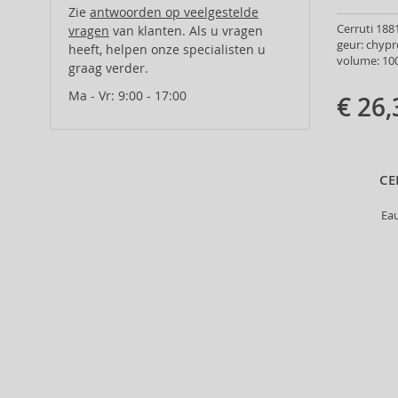
Alcina (156)
Zie
antwoorden op veelgestelde
Alexander McQueen (2)
Cerruti 1881
vragen
van klanten. Als u vragen
geur: chyp
heeft, helpen onze specialisten u
Alexandre.J (31)
volume: 100
graag verder.
Alfaparf Milano (175)
Alfred Sung (7)
Ma - Vr: 9:00 - 17:00
€ 26,
Alpecin (3)
Alter Ego (35)
Alterna (148)
CE
Alyssa Ashley (49)
American Crew (80)
Ea
Amethyste Professional (1)
Amika (9)
Amouage (75)
Amouroud (1)
Anastasia Beverly Hills (35)
Andy Warhol (2)
Anfar (61)
Anfas (1)