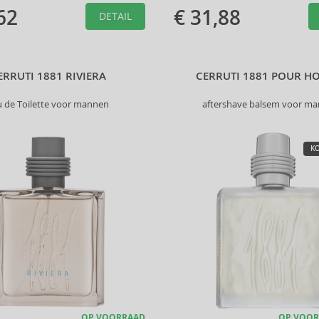
62
€ 31,88
DETAIL
ERRUTI 1881 RIVIERA
CERRUTI 1881 POUR 
u de Toilette voor mannen
aftershave balsem voor m
KO
OP VOORRAAD
OP VOOR