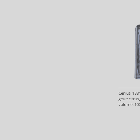
Baldinini (1)
Balenciaga (3)
Balmain (7)
Banana Republic (47)
Banbu (1)
Barulab (6)
Bath & Body Works (61)
Batiste (32)
Beauty of Joseon (24)
Bebe (11)
Benefit (45)
Benetton (58)
Cerruti 188
Bentley (25)
geur: citru
volume: 100
Berani (14)
Beter (7)
Betsey Johnson (1)
Betty Boop (3)
Beverly Hills Polo Club (11)