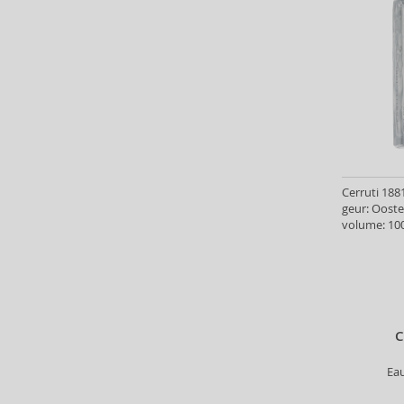
Armaf (283)
Armand Basi (19)
Armani (Giorgio Armani) (21)
Artdeco (159)
Artègo (67)
Asdaaf (29)
ASP (2)
Atkinsons (31)
Atopalm (7)
Cerruti 1881
geur: Oost
Aveda (61)
volume: 100
Avène (32)
Avril Lavigne (9)
Axe (4)
Axis-Y (13)
Azha (37)
C
Babor (20)
Baby Boom (4)
Ea
Baldessarini (35)