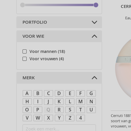
CER
Eau
PORTFOLIO
VOOR WIE
Parfums (22)
Voor mannen (18)
Voor vrouwen (4)
MERK
A
B
C
D
E
F
G
H
I
J
K
L
M
N
O
P
Q
R
S
T
U
Cerruti 188
V
W
X
Y
Z
4
soort van g
vrouwen, v