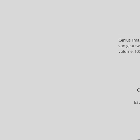
Angel Schlesser (35)
Animale (4)
Anna Sui (22)
Annayake (14)
Anne Möller (20)
Cerruti Ima
Annick Goutal (49)
van geur: 
Antonio Banderas (69)
volume: 100
Antonio Puig (8)
Anua (29)
Apivita (64)
Apothecary87 (5)
Aquolina (30)
C
Arabiyat Prestige (68)
Ea
Aramis (14)
Ard Al Zaafaran (21)
Ardell (52)
Ariana Grande (18)
Aristocrazy (4)