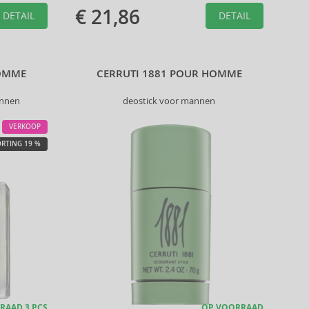
€ 21,86
DETAIL
DETAIL
HOMME
CERRUTI 1881 POUR HOMME
annen
deostick voor mannen
VERKOOP
RTING 19 %
RAAD 3 PCS
OP VOORRAAD