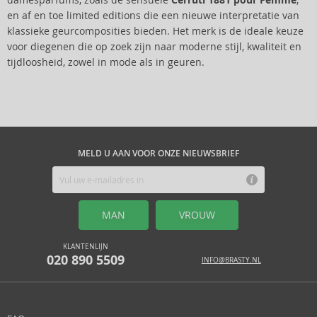
damesparfums, zoals de sensuele
Cerruti 1881 pour Femme
,
en af en toe limited editions die een nieuwe interpretatie van
klassieke geurcomposities bieden. Het merk is de ideale keuze
voor diegenen die op zoek zijn naar moderne stijl, kwaliteit en
tijdloosheid, zowel in mode als in geuren.
MELD U AAN VOOR ONZE NIEUWSBRIEF
MAN
VROUW
KLANTENLIJN
020 890 5509
INFO@BRASTY.NL