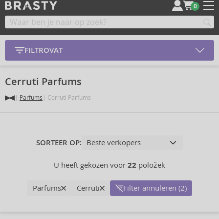
0
FILTROVAT
Cerruti Parfums
Parfums
Cerruti Parfums
SORTEER OP:
U heeft gekozen voor
22
položek
Parfums
Cerruti
Filter annuleren (2)