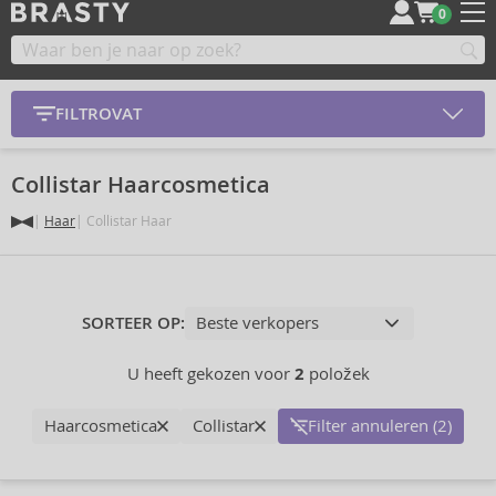
0
FILTROVAT
Collistar Haarcosmetica
Haar
Collistar Haar
SORTEER OP:
U heeft gekozen voor
2
položek
Haarcosmetica
Collistar
Filter annuleren (2)