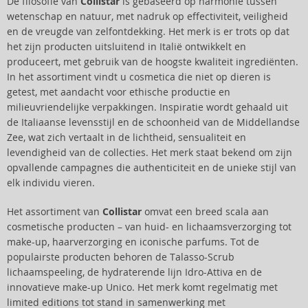
De filosofie van
Collistar
is gebaseerd op harmonie tussen
wetenschap en natuur, met nadruk op effectiviteit, veiligheid
en de vreugde van zelfontdekking. Het merk is er trots op dat
het zijn producten uitsluitend in Italië ontwikkelt en
produceert, met gebruik van de hoogste kwaliteit ingrediënten.
In het assortiment vindt u cosmetica die niet op dieren is
getest, met aandacht voor ethische productie en
milieuvriendelijke verpakkingen. Inspiratie wordt gehaald uit
de Italiaanse levensstijl en de schoonheid van de Middellandse
Zee, wat zich vertaalt in de lichtheid, sensualiteit en
levendigheid van de collecties. Het merk staat bekend om zijn
opvallende campagnes die authenticiteit en de unieke stijl van
elk individu vieren.
Het assortiment van
Collistar
omvat een breed scala aan
cosmetische producten – van huid- en lichaamsverzorging tot
make-up, haarverzorging en iconische parfums. Tot de
populairste producten behoren de Talasso-Scrub
lichaamspeeling, de hydraterende lijn Idro-Attiva en de
innovatieve make-up Unico. Het merk komt regelmatig met
limited editions tot stand in samenwerking met