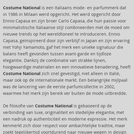
Costume National
is een Italiaans mode- en parfummerk dat
in 1986 in Milaan werd opgericht. Het werd opgericht door
Ennio Capasa en zijn broer Carlo Capasa, die hun passie voor
minimalistische Italiaanse stijl combineerden met de moed om
nieuwe trends op het wereldtoneel te introduceren. Ennio
Capasa, geïnspireerd door zijn verblijf in Japan en zijn ervaring
met Yohji Yamamoto, gaf het merk een unieke signatuur die
balans heeft gevonden tussen avant-garde en tijdloze
elegantie. Dankzij de combinatie van strakke lijnen,
hoogwaardige materialen en een innovatieve benadering, heeft
Costume National
zich snel gevestigd, niet alleen in Italië,
maar ook op de internationale markt. Een belangrijke mijlpaal
was de lancering van de eerste parfumcollectie in 2002,
waarmee het merk zijn bereik ver buiten de mode uitbreidde.
De filosofie van
Costume National
is gebaseerd op de
verbinding van luxe, originaliteit en stedelijke elegantie, met
een nadruk op authenticiteit en moderne expressie. Het merk
kenmerkt zich door respect voor ambachtelijke traditie, maar
zoekt tegelijkertijd voortdurend naar nieuwe wegen in design