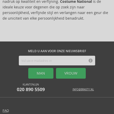
nadruk op kwaliteit en verfijning.
Costume National
is de
ideale keuze voor degenen die op zoek zijn naar
persoonlijkheid, verfijnde stijl en verlangen naar een geur die
de uniciteit van elke persoonlijkheid benadrukt.
MELD U AAN VOOR ONZE NIEUWSBRIEF
MAN
VROUW
KLANTENLIJN
020 890 5509
INFO@BRASTY.NL
FAQ